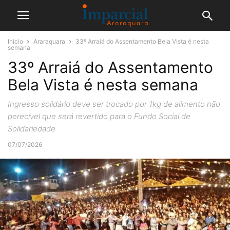
Início
Araraquara
33º Arraiá do Assentamento Bela Vista é nesta
semana
33º Arraiá do Assentamento
Bela Vista é nesta semana
Ingresso solidário deve ser trocado por 1kg de alimento não
perecível que será revertido para o Fundo Social de
Solidariedade
07/07/2026