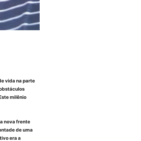
e vida na parte
 obstáculos
Este milênio
ma nova frente
vontade de uma
ivo era a