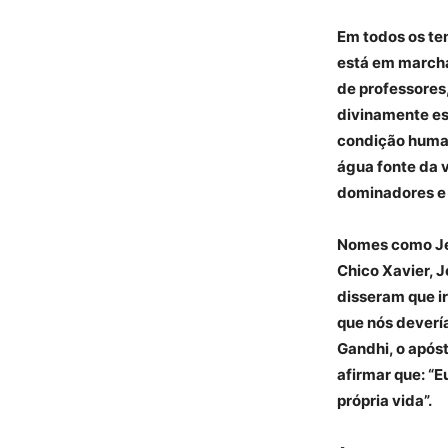
Em todos os te
está em marcha
de professores,
divinamente e
condição human
água fonte da 
dominadores e 
Nomes como Jes
Chico Xavier, J
disseram que i
que nós deverí
Gandhi, o apóst
afirmar que: “
própria vida”.