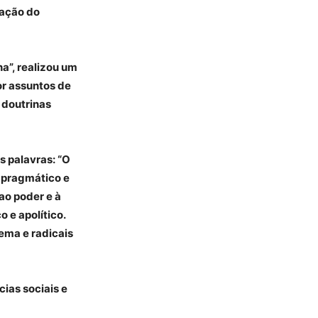
zação do
a”, realizou um
or assuntos de
 doutrinas
s palavras: “O
 pragmático e
ao poder e à
 e apolítico.
tema e radicais
cias sociais e