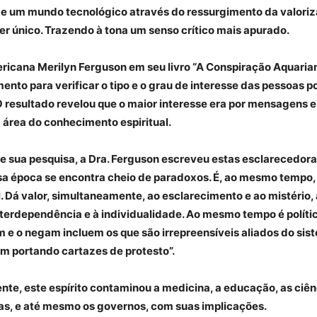
 um mundo tecnológico através do ressurgimento da valori
 único. Trazendo à tona um senso crítico mais apurado.
ericana Merilyn Ferguson em seu livro “A Conspiração Aquarian
nto para verificar o tipo e o grau de interesse das pessoas p
 O resultado revelou que o maior interesse era por mensagens e
 área do conhecimento espiritual.
e sua pesquisa, a Dra. Ferguson escreveu estas esclarecedora
ssa época se encontra cheio de paradoxos. É, ao mesmo tempo,
 Dá valor, simultaneamente, ao esclarecimento e ao mistério, 
terdependência e à individualidade. Ao mesmo tempo é político
 e o negam incluem os que são irrepreensíveis aliados do sis
am portando cartazes de protesto”.
ente, este espírito contaminou a medicina, a educação, as ciên
ras, e até mesmo os governos, com suas implicações.