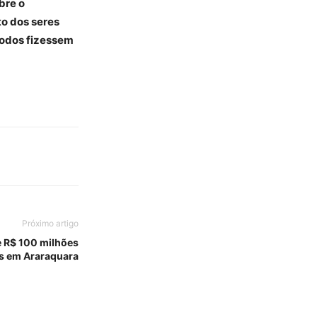
bre o
o dos seres
todos fizessem
Próximo artigo
 R$ 100 milhões
s em Araraquara