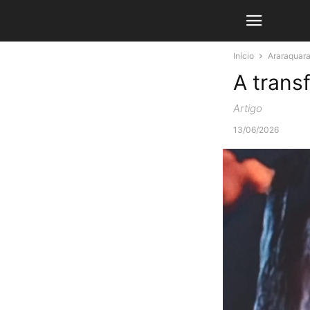
Início
Araraquar
A trans
Artigo
13/06/2026