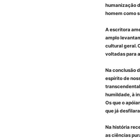
humanização de
homem como ser
A escritora am
amplo levantame
cultural geral.
voltadas para a
Na conclusão d
espírito de no
transcendental.
humildade, à in
Os que o apóiam
que já desfilar
Na história rec
as ciências pu