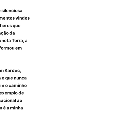
 silenciosa
amentos vindos
lheres que
ação da
neta Terra, a
nsformou em
an Kardec,
a e que nunca
ram o caminho
 exemplo de
cacional ao
m é a minha