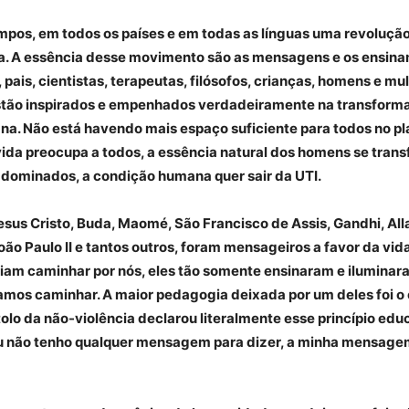
mpos, em todos os países e em todas as línguas uma revolução
. A essência desse movimento são as mensagens e os ensin
 pais, cientistas, terapeutas, filósofos, crianças, homens e mu
stão inspirados e empenhados verdadeiramente na transform
a. Não está havendo mais espaço suficiente para todos no pla
vida preocupa a todos, a essência natural dos homens se tra
dominados, a condição humana quer sair da UTI.
us Cristo, Buda, Maomé, São Francisco de Assis, Gandhi, All
oão Paulo II e tantos outros, foram mensageiros a favor da vid
riam caminhar por nós, eles tão somente ensinaram e ilumina
amos caminhar. A maior pedagogia deixada por um deles foi o
olo da não-violência declarou literalmente esse princípio edu
Eu não tenho qualquer mensagem para dizer, a minha mensage