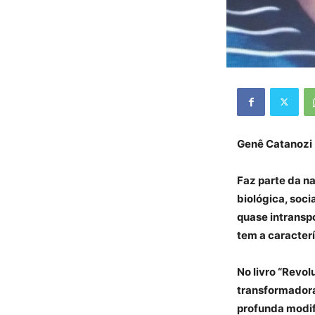
Genê Catanozi
Faz parte da n
biológica, soci
quase intranspo
tem a caracter
No livro “Revol
transformador
profunda modifi