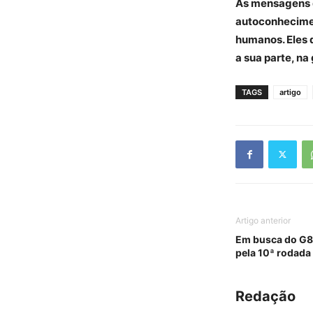
As mensagens q
autoconhecimen
humanos. Eles 
a sua parte, na
TAGS
artigo
Artigo anterior
Em busca do G8,
pela 10ª rodada 
Redação