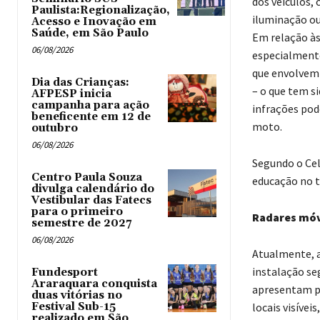
dos veículos,
Paulista:Regionalização,
iluminação ou
Acesso e Inovação em
Saúde, em São Paulo
Em relação às
06/08/2026
especialmente
que envolvem 
Dia das Crianças:
– o que tem s
AFPESP inicia
campanha para ação
infrações pod
beneficente em 12 de
moto.
outubro
06/08/2026
Segundo o Cel
Centro Paula Souza
educação no t
divulga calendário do
Vestibular das Fatecs
para o primeiro
Radares móv
semestre de 2027
06/08/2026
Atualmente, a
instalação seg
Fundesport
Araraquara conquista
apresentam pr
duas vitórias no
Festival Sub-15
locais visíve
realizado em São