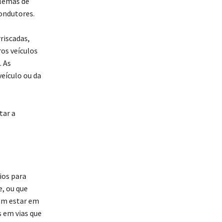
blemas de
ondutores.
riscadas,
ros veículos
. As
eículo ou da
tar a
ios para
e, ou que
vem estar em
 em vias que