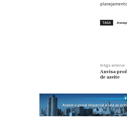
planejamento 
TAGS
Araraq
Artigo anterior
Anvisa proí
de azeite