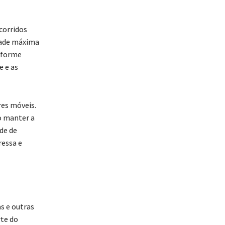
corridos
idade máxima
onforme
e e as
res móveis.
o manter a
de de
ressa e
as e outras
te do