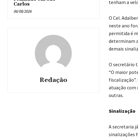
tenham a velo
Carlos
06/08/2026
O Cel. Adalbe
neste ano for
permitida é m
determinam as
demais sinali
O secretário 
“O maior pote
Redação
fiscalização”
atuação com r
outras.
Sinalização
A secretaria j
sinalizações 