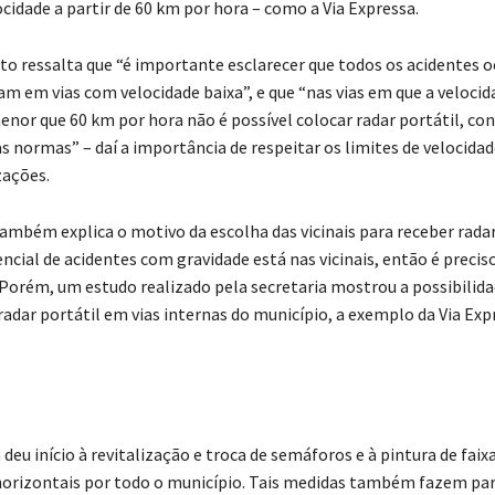
cidade a partir de 60 km por hora – como a Via Expressa.
rto ressalta que “é importante esclarecer que todos os acidentes o
am em vias com velocidade baixa”, e que “nas vias em que a veloc
enor que 60 km por hora não é possível colocar radar portátil, c
 normas” – daí a importância de respeitar os limites de velocidad
zações.
também explica o motivo da escolha das vicinais para receber rada
ncial de acidentes com gravidade está nas vicinais, então é precis
. Porém, um estudo realizado pela secretaria mostrou a possibilida
adar portátil em vias internas do município, a exemplo da Via Exp
á deu início à revitalização e troca de semáforos e à pintura de faix
horizontais por todo o município. Tais medidas também fazem par