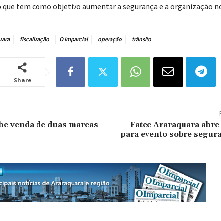
que tem como objetivo aumentar a segurança e a organização no
uara
fiscalização
O Imparcial
operação
trânsito
Share
be venda de duas marcas
Fatec Araraquara abre
para evento sobre segura