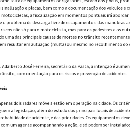
 como falta de equipamentos obrigatórios, estado dos pneus, pro
 sinalização e placas, bem como a documentação dos veículos e c
 motocicletas, a fiscalização em momentos pontuais irá abordar
 o problema de descarga livre de escapamento e das manobras ar
riscos não só para o motociclista, mas para os pedestres e os out
ido uma das principais causas de mortes no trânsito recentemente
em resultar em autuação (multa) ou mesmo no recolhimento do v
. Adalberto José Ferreira, secretário da Pasta, a intenção é aumen
rânsito, com orientação para os riscos e prevenção de acidentes.
eis
penas dois radares móveis estão em operação na cidade. Os critér
uem a legislação, além do estudo dos principais locais de acident
obabilidade de acidente, e das prioridades. Os equipamentos de
is, com um agente acompanhando a ação, e só podem ser instalados