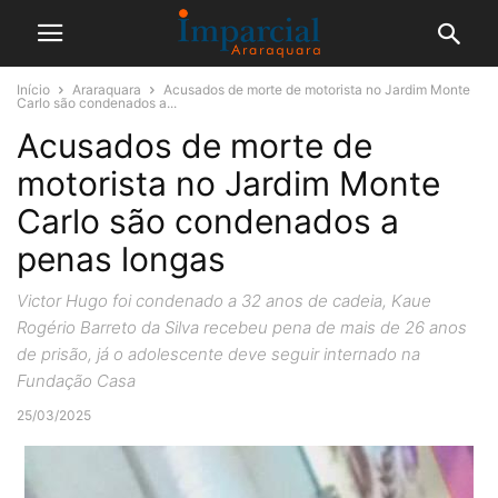
Início
Araraquara
Acusados de morte de motorista no Jardim Monte
Carlo são condenados a...
Acusados de morte de
motorista no Jardim Monte
Carlo são condenados a
penas longas
Victor Hugo foi condenado a 32 anos de cadeia, Kaue
Rogério Barreto da Silva recebeu pena de mais de 26 anos
de prisão, já o adolescente deve seguir internado na
Fundação Casa
25/03/2025