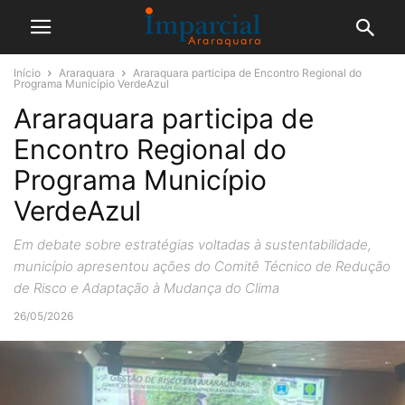
Início
Araraquara
Araraquara participa de Encontro Regional do
Programa Município VerdeAzul
Araraquara participa de
Encontro Regional do
Programa Município
VerdeAzul
Em debate sobre estratégias voltadas à sustentabilidade,
município apresentou ações do Comitê Técnico de Redução
de Risco e Adaptação à Mudança do Clima
26/05/2026