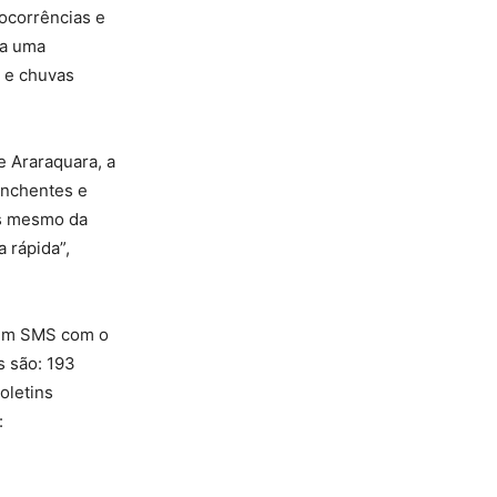
 ocorrências e
da uma
s e chuvas
e Araraquara, a
enchentes e
es mesmo da
 rápida”,
o um SMS com o
s são: 193
Boletins
: