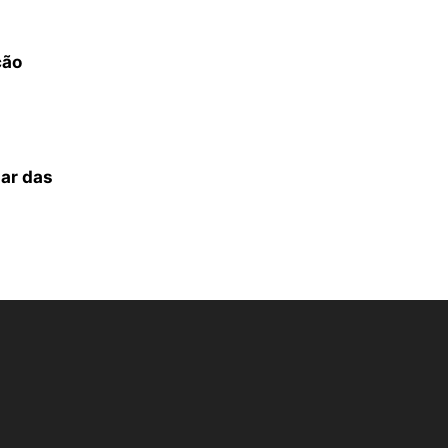
ção
lar das