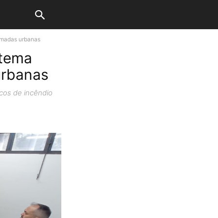
eimadas urbanas
stema
urbanas
ocos de incêndio