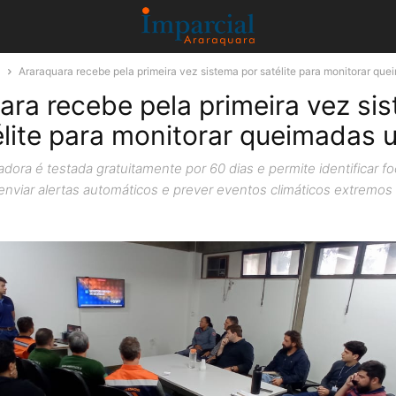
a
Araraquara recebe pela primeira vez sistema por satélite para monitorar qu
ara recebe pela primeira vez si
élite para monitorar queimadas 
adora é testada gratuitamente por 60 dias e permite identificar f
enviar alertas automáticos e prever eventos climáticos extremos