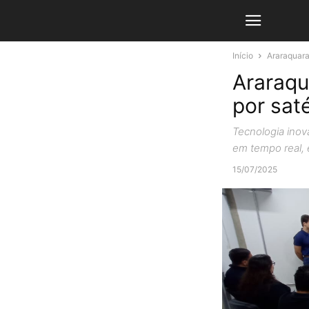
Início
Araraquar
Araraqu
por sat
Tecnologia inov
em tempo real, 
15/07/2025