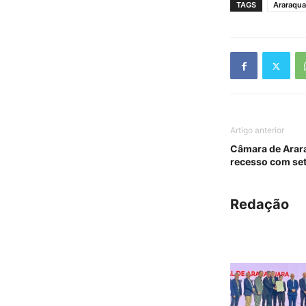
TAGS
Araraqua
Artigo anterior
Câmara de Arar
recesso com set
Redação