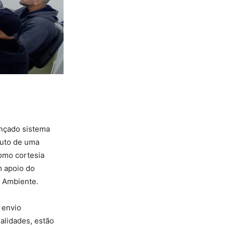
ançado sistema
fruto de uma
omo cortesia
m apoio do
o Ambiente.
 envio
alidades, estão