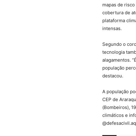
mapas de risco 
cobertura de at
plataforma clim
intensas.
Segundo o coron
tecnologia tam
alagamentos. “
população perce
destacou.
A população po
CEP de Araraqu
(Bombeiros), 199
climáticos e in
@defesacivil.aq