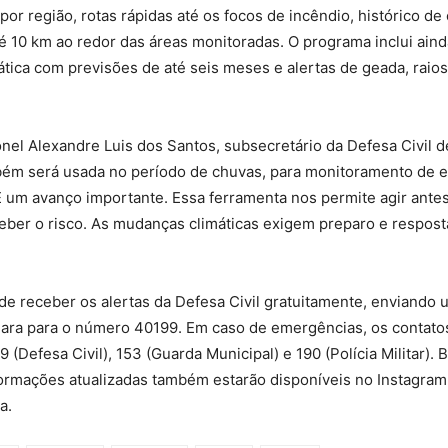
por região, rotas rápidas até os focos de incêndio, histórico de
é 10 km ao redor das áreas monitoradas. O programa inclui ain
ática com previsões de até seis meses e alertas de geada, raio
el Alexandre Luis dos Santos, subsecretário da Defesa Civil d
bém será usada no período de chuvas, para monitoramento de 
É um avanço importante. Essa ferramenta nos permite agir ant
ber o risco. As mudanças climáticas exigem preparo e resposta
de receber os alertas da Defesa Civil gratuitamente, enviand
ara para o número 40199. Em caso de emergências, os contato
 (Defesa Civil), 153 (Guarda Municipal) e 190 (Polícia Militar). 
formações atualizadas também estarão disponíveis no Instagram
a.