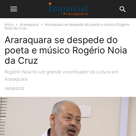
Início
Araraquara
Araraquara se despede do poeta e músico Rogério
Noia da Cruz
Araraquara se despede do
poeta e músico Rogério Noia
da Cruz
Rogério Noia foi um grande incentivador da cultura em
Araraquara
16/08/2025