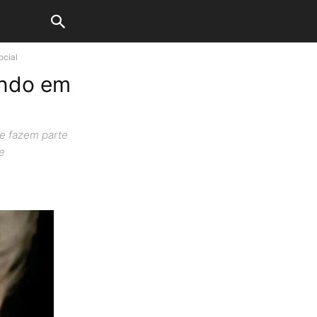
ocial
endo em
 e fazem parte
e