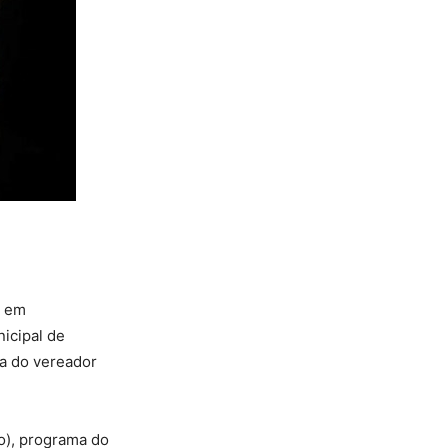
l em
icipal de
ia do vereador
o), programa do