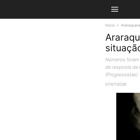
Início
Araraquar
Araraqu
situaçã
Números foram d
de resposta da 
(Progressistas)
07/07/2026