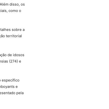
 Além disso, os
iais, como o
talhes sobre a
o territorial
ação de idosos
nsias (274) e
 específico
amboyants e
resentado pela