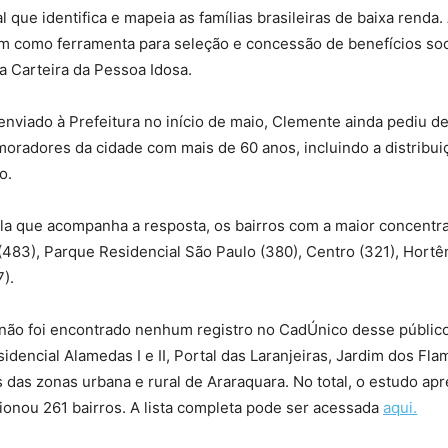
 que identifica e mapeia as famílias brasileiras de baixa renda.
em como ferramenta para seleção e concessão de benefícios soc
 a Carteira da Pessoa Idosa.
viado à Prefeitura no início de maio, Clemente ainda pediu de
oradores da cidade com mais de 60 anos, incluindo a distribuiçã
o.
la que acompanha a resposta, os bairros com a maior concentr
 (483), Parque Residencial São Paulo (380), Centro (321), Hortê
7).
 não foi encontrado nenhum registro no CadÚnico desse público
dencial Alamedas I e II, Portal das Laranjeiras, Jardim dos Fl
s das zonas urbana e rural de Araraquara. No total, o estudo ap
cionou 261 bairros. A lista completa pode ser acessada
aqui.