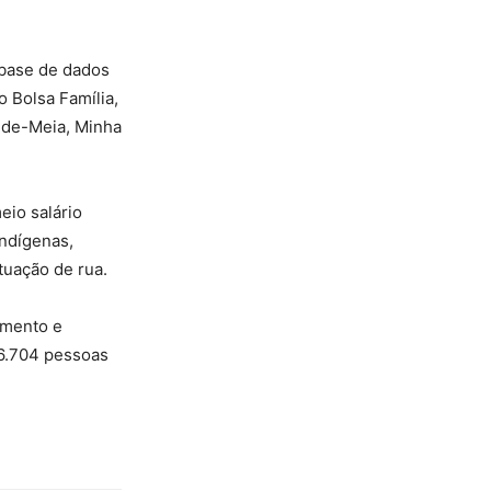
 base de dados
o Bolsa Família,
é-de-Meia, Minha
eio salário
ndígenas,
tuação de rua.
imento e
56.704 pessoas