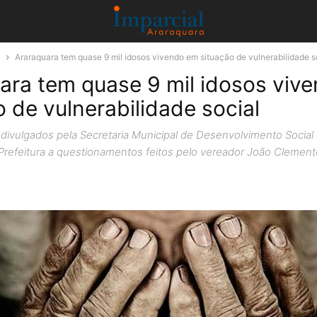
a
Araraquara tem quase 9 mil idosos vivendo em situação de vulnerabilidade s
ara tem quase 9 mil idosos viv
o de vulnerabilidade social
ivulgados pela Secretaria Municipal de Desenvolvimento Social
Prefeitura a questionamentos feitos pelo vereador João Clement