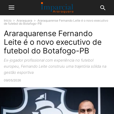
Início
Araraquara
Araraquarense Fernando Leite é o novo executivo
de futebol do Botafogo-PB
Araraquarense Fernando
Leite é o novo executivo de
futebol do Botafogo-PB
Ex-jogador profissional com experiência no futebol
europeu, Fernando Leite construiu uma trajetória sólida na
gestão esportiva
09/05/2026