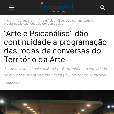
Início
Araraquara
“Arte e Psicanálise” dão continuidade a
programação das rodas de conversas do...
“Arte e Psicanálise” dão
continuidade a programação
das rodas de conversas do
Território da Arte
A artista visual e psicanalista Lucília Abrahão é a convidada
da atividade desta segunda-feira (18), no Teatro Municipal
17/05/2026