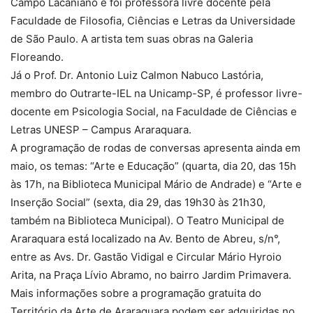
Campo Lacaniano e foi professora livre docente pela
Faculdade de Filosofia, Ciências e Letras da Universidade
de São Paulo. A artista tem suas obras na Galeria
Floreando.
Já o Prof. Dr. Antonio Luiz Calmon Nabuco Lastória,
membro do Outrarte-IEL na Unicamp-SP, é professor livre-
docente em Psicologia Social, na Faculdade de Ciências e
Letras UNESP – Campus Araraquara.
A programação de rodas de conversas apresenta ainda em
maio, os temas: “Arte e Educação” (quarta, dia 20, das 15h
às 17h, na Biblioteca Municipal Mário de Andrade) e “Arte e
Inserção Social” (sexta, dia 29, das 19h30 às 21h30,
também na Biblioteca Municipal). O Teatro Municipal de
Araraquara está localizado na Av. Bento de Abreu, s/n°,
entre as Avs. Dr. Gastão Vidigal e Circular Mário Hyroio
Arita, na Praça Lívio Abramo, no bairro Jardim Primavera.
Mais informações sobre a programação gratuita do
Território da Arte de Araraquara podem ser adquiridas no