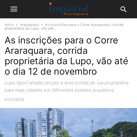
Início
Araraquara
As inscrições para o Corre Araraquara, corrida
proprietária da Lupo, vão até...
As inscrições para o Corre
Araraquara, corrida
proprietária da Lupo, vão até
o dia 12 de novembro
Lupo Sport amplia circuito e leva corrida de rua proprietária
para mais cidades em diferentes estados brasileiros
07/11/2025