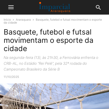
Início
Araraquara
Basquete, futebol e futsal movimentam o esporte
da cidade
Basquete, futebol e futsal
movimentam o esporte da
cidade
Na segunda-feira (13), às 21h30, a Ferroviária enfrenta o
CRB-AL, no Estádio “Rei Pelé”, pela 32ª rodada do
Campeonato Brasileiro da Série B
11/10/2025