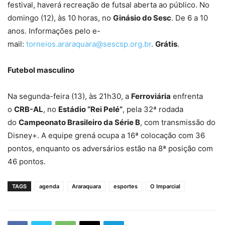
festival, haverá recreação de futsal aberta ao público. No
domingo (12), às 10 horas, no
Ginásio do Sesc
. De 6 a 10
anos. Informações pelo e-
mail:
torneios.araraquara@sescsp.org.br
.
Grátis
.
Futebol masculino
Na segunda-feira (13), às 21h30, a
Ferroviária
enfrenta
o
CRB-AL
, no
Estádio “Rei Pelé”
, pela 32ª rodada
do
Campeonato Brasileiro da Série B
, com transmissão do
Disney+. A equipe grená ocupa a 16ª colocação com 36
pontos, enquanto os adversários estão na 8ª posição com
46 pontos.
TAGS
agenda
Araraquara
esportes
O Imparcial