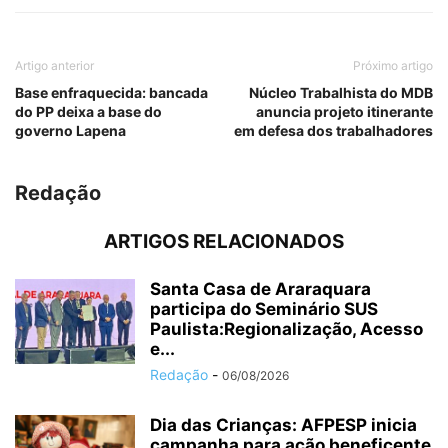
Artigo anterior
Próximo artigo
Base enfraquecida: bancada
Núcleo Trabalhista do MDB
do PP deixa a base do
anuncia projeto itinerante
governo Lapena
em defesa dos trabalhadores
Redação
ARTIGOS RELACIONADOS
Santa Casa de Araraquara
participa do Seminário SUS
Paulista:Regionalização, Acesso
e...
Redação
-
06/08/2026
Dia das Crianças: AFPESP inicia
campanha para ação beneficente