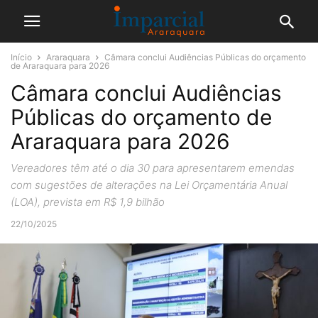
Início
Araraquara
Câmara conclui Audiências Públicas do orçamento
de Araraquara para 2026
Câmara conclui Audiências
Públicas do orçamento de
Araraquara para 2026
Vereadores têm até o dia 30 para apresentarem emendas
com sugestões de alterações na Lei Orçamentária Anual
(LOA), prevista em R$ 1,9 bilhão
22/10/2025