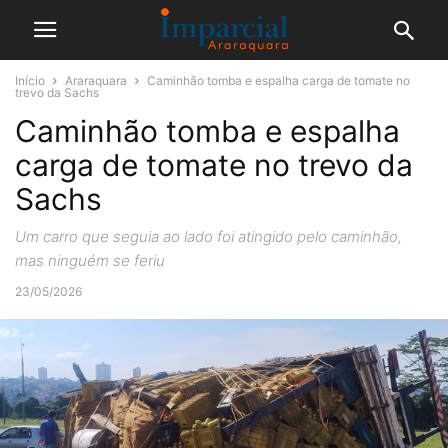
Início
Araraquara
Caminhão tomba e espalha carga de tomate no
trevo da Sachs
Caminhão tomba e espalha
carga de tomate no trevo da
Sachs
Um carro que seguia ao lado foi atingido pelo caminhão,
mas ninguém se feriu
23/05/2026