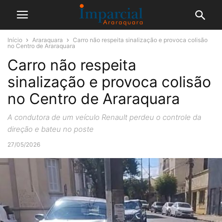
Início
Araraquara
Carro não respeita sinalização e provoca colisão
no Centro de Araraquara
Carro não respeita
sinalização e provoca colisão
no Centro de Araraquara
A condutora de um veículo Renault perdeu o controle da
direção e bateu no poste
27/05/2026