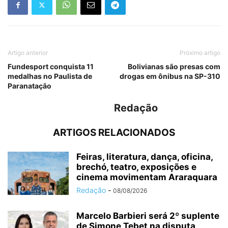
Artigo anterior
Próximo artigo
Fundesport conquista 11
Bolivianas são presas com
medalhas no Paulista de
drogas em ônibus na SP-310
Paranatação
Redação
ARTIGOS RELACIONADOS
Feiras, literatura, dança, oficina,
brechó, teatro, exposições e
cinema movimentam Araraquara
Redação
-
08/08/2026
Marcelo Barbieri será 2º suplente
de Simone Tebet na disputa