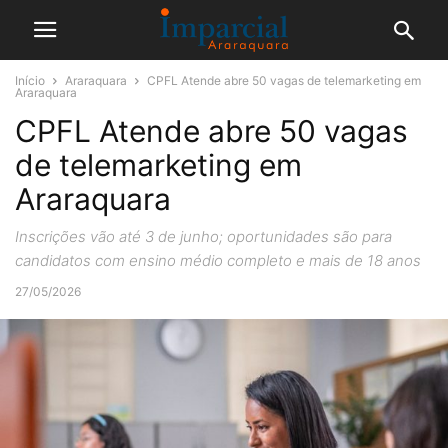
Início
Araraquara
CPFL Atende abre 50 vagas de telemarketing em
Araraquara
CPFL Atende abre 50 vagas
de telemarketing em
Araraquara
Inscrições vão até 3 de junho; oportunidades são para
candidatos com ensino médio completo e mais de 18 anos
27/05/2026