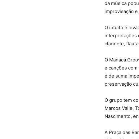
da música popul
improvisação e 
O intuito é lev
interpretações 
clarinete, flaut
O Manacá Groov
e canções com 
é de suma impor
preservação cul
O grupo tem co
Marcos Valle, T
Nascimento, ent
A Praça das Ban