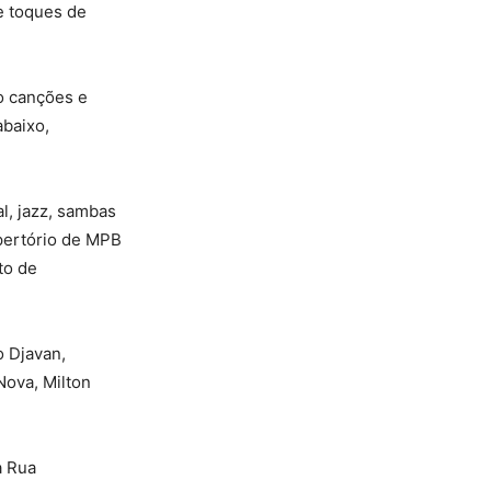
e toques de
do canções e
abaixo,
l, jazz, sambas
pertório de MPB
to de
o Djavan,
Nova, Milton
a Rua