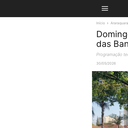
Início
Araraquar
Domingo
das Ban
Programação tem
30/05/2026