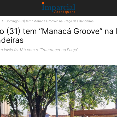
a
Domingo (31) tem “Manacá Groove” na Praça das Bandeiras
 (31) tem “Manacá Groove” na 
deiras
 início às 18h com o “Entardecer na Parça”