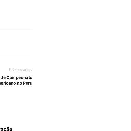
Próximo artigo
pa de Campeonato
ericano no Peru
ração