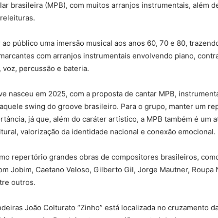
ar brasileira (MPB), com muitos arranjos instrumentais, além d
releituras.
ar ao público uma imersão musical aos anos 60, 70 e 80, trazen
marcantes com arranjos instrumentais envolvendo piano, contr
a, voz, percussão e bateria.
e nasceu em 2025, com a proposta de cantar MPB, instrumenta
aquele swing do groove brasileiro. Para o grupo, manter um re
tância, já que, além do caráter artístico, a MPB também é um a
tural, valorização da identidade nacional e conexão emocional.
mo repertório grandes obras de compositores brasileiros, com
om Jobim, Caetano Veloso, Gilberto Gil, Jorge Mautner, Roupa 
re outros.
deiras João Colturato “Zinho” está localizada no cruzamento d