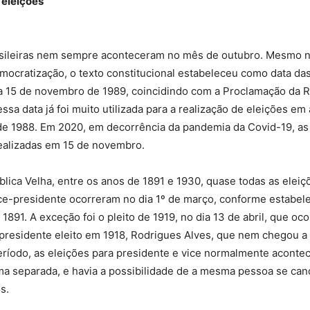
 eleições
asileiras nem sempre aconteceram no mês de outubro. Mesmo n
mocratização, o texto constitucional estabeleceu como data das
ia 15 de novembro de 1989, coincidindo com a Proclamação da R
essa data já foi muito utilizada para a realização de eleições em
de 1988. Em 2020, em decorrência da pandemia da Covid-19, as
ealizadas em 15 de novembro.
lica Velha, entre os anos de 1891 e 1930, quase todas as eleiç
ce-presidente ocorreram no dia 1º de março, conforme estabele
 1891. A exceção foi o pleito de 1919, no dia 13 de abril, que oc
presidente eleito em 1918, Rodrigues Alves, que nem chegou a
eríodo, as eleições para presidente e vice normalmente acont
ma separada, e havia a possibilidade de a mesma pessoa se can
s.