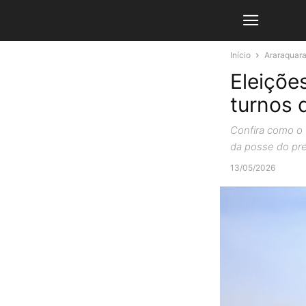
Início
Araraquar
Eleiçõe
turnos 
Confira como o 
da posse do pre
13/05/2026