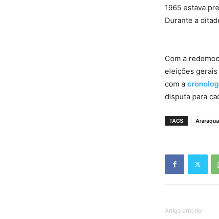
1965 estava pre
Durante a ditad
Com a redemocr
eleições gerais
com a
cronologi
disputa para cad
TAGS
Araraqua
Artigo anterior