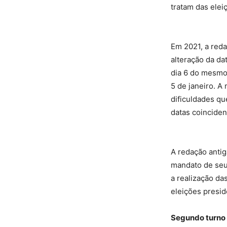
tratam das elei
Em 2021, a red
alteração da da
dia 6 do mesmo
5 de janeiro. A
dificuldades qu
datas coinciden
A redação antig
mandato de seus
a realização da
eleições presid
Segundo turno