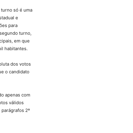
 turno só é uma
stadual e
ções para
 segundo turno,
cipais, em que
l habitantes.
oluta dos votos
ue o candidato
ndo apenas com
otos válidos
 parágrafos 2º