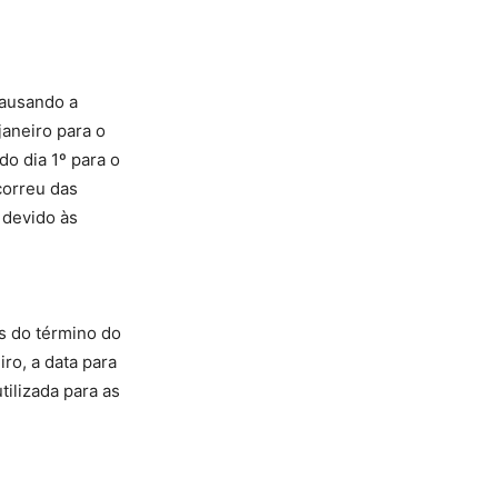
causando a
janeiro para o
o dia 1º para o
correu das
 devido às
es do término do
ro, a data para
tilizada para as