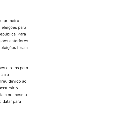
o primeiro
 eleições para
epública. Para
 anos anteriores
 eleições foram
ões diretas para
cia a
orreu devido ao
 assumir o
eciam no mesmo
didatar para