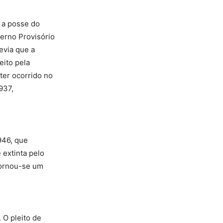
 a posse do
verno Provisório
evia que a
eito pela
ter ocorrido no
937,
946, que
e extinta pelo
tornou-se um
 O pleito de