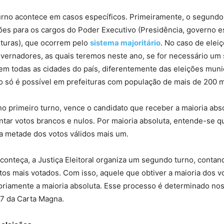
urno acontece em casos específicos. Primeiramente, o segundo
es para os cargos do Poder Executivo (Presidência, governo e
eituras), que ocorrem pelo
sistema majoritário
. No caso de elei
vernadores, as quais teremos neste ano, se for necessário um
 em todas as cidades do país, diferentemente das eleições muni
 só é possível em prefeituras com população de mais de 200 mi
o primeiro turno, vence o candidato que receber a maioria abs
ntar votos brancos e nulos. Por maioria absoluta, entende-se q
a metade dos votos válidos mais um.
conteça, a Justiça Eleitoral organiza um segundo turno, conta
tos mais votados. Com isso, aquele que obtiver a maioria dos v
toriamente a maioria absoluta. Esse processo é determinado nos
77 da Carta Magna.