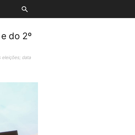
 e do 2º
 eleições; data