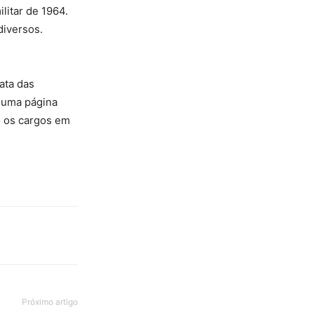
litar de 1964.
diversos.
ata das
i uma página
o os cargos em
Próximo artigo