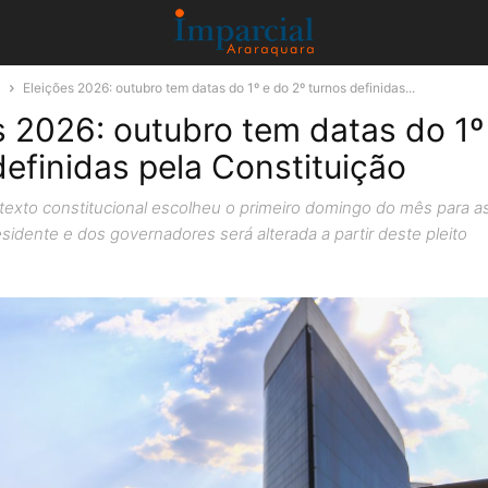
a
Eleições 2026: outubro tem datas do 1º e do 2º turnos definidas...
s 2026: outubro tem datas do 1º
definidas pela Constituição
texto constitucional escolheu o primeiro domingo do mês para as
sidente e dos governadores será alterada a partir deste pleito