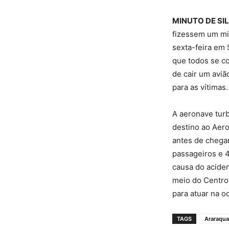
MINUTO DE SIL
fizessem um mi
sexta-feira em 
que todos se co
de cair um aviã
para as vítimas.
A aeronave tur
destino ao Aero
antes de chegar
passageiros e 4
causa do aciden
meio do Centro 
para atuar na o
TAGS
Araraqua