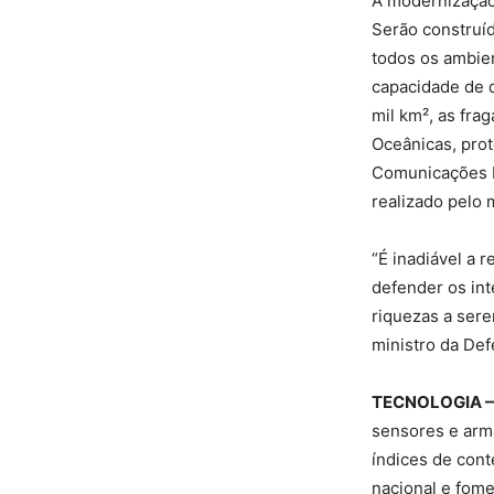
A modernização
Serão construíd
todos os ambien
capacidade de d
mil km², as fra
Oceânicas, prot
Comunicações M
realizado pelo 
“É inadiável a 
defender os in
riquezas a sere
ministro da Def
TECNOLOGIA 
sensores e arma
índices de cont
nacional e fome