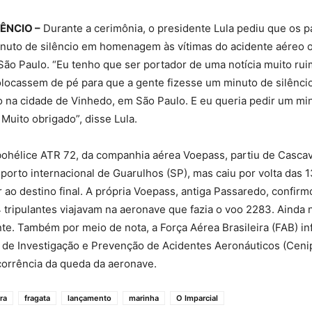
ÊNCIO –
Durante a cerimônia, o presidente Lula pediu que os p
nuto de silêncio em homenagem às vítimas do acidente aéreo o
São Paulo. “Eu tenho que ser portador de uma notícia muito rui
locassem de pé para que a gente fizesse um minuto de silênci
o na cidade de Vinhedo, em São Paulo. E eu queria pedir um min
 Muito obrigado”, disse Lula.
bohélice ATR 72, da companhia aérea Voepass, partiu de Casca
porto internacional de Guarulhos (SP), mas caiu por volta das 
 ao destino final. A própria Voepass, antiga Passaredo, confir
 tripulantes viajavam na aeronave que fazia o voo 2283. Ainda 
te. Também por meio de nota, a Força Aérea Brasileira (FAB) i
de Investigação e Prevenção de Acidentes Aeronáuticos (Cenip
corrência da queda da aeronave.
ra
fragata
lançamento
marinha
O Imparcial