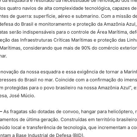
 da esquadra é resultado da necessidade de renovação dos mei
os quatro navios de alta complexidade tecnológica, capazes d
tes de guerra: superfície, aéreo e submarino. Com a missão de
efesa do Brasil e monitoramento e proteção da Amazônia Azul,
gatas serão indispensáveis para o controle de Área Marítima, def
eção das Infraestruturas Críticas Marítimas e proteção das Linh
arítimas, considerando que mais de 90% do comércio exterior 
mar.
renovação da nossa esquadra e essa exigência de tornar a Marin
teresses do Brasil no mar. Coincide com a confirmação do imen
m protegidas para o povo brasileiro na nossa Amazônia Azul”, e
esa, José Múcio.
—
As fragatas são dotadas de convoo, hangar para helicóptero, 
mentos de última geração. Construídas em território brasileiro
eúdo local e transferência de tecnologia, que incrementam a co
ntam a Base Industrial de Defesa (BID).