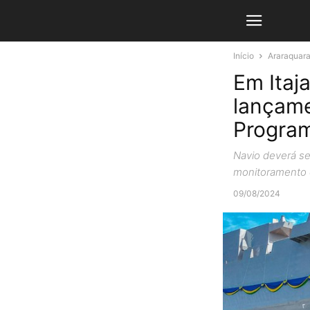
Início
Araraquar
Em Itaja
lançame
Program
Navio deverá se
monitoramento e
09/08/2024