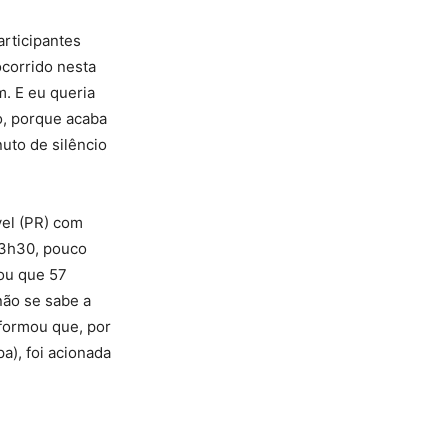
articipantes
corrido nesta
m. E eu queria
o, porque acaba
uto de silêncio
vel (PR) com
13h30, pouco
mou que 57
não se sabe a
nformou que, por
a), foi acionada