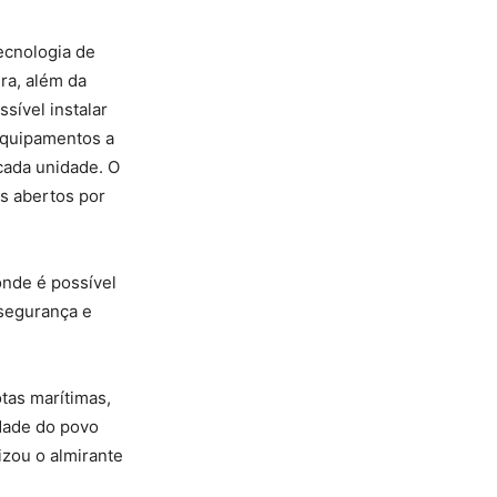
ecnologia de
ra, além da
sível instalar
 equipamentos a
cada unidade. O
s abertos por
onde é possível
 segurança e
tas marítimas,
idade do povo
izou o almirante