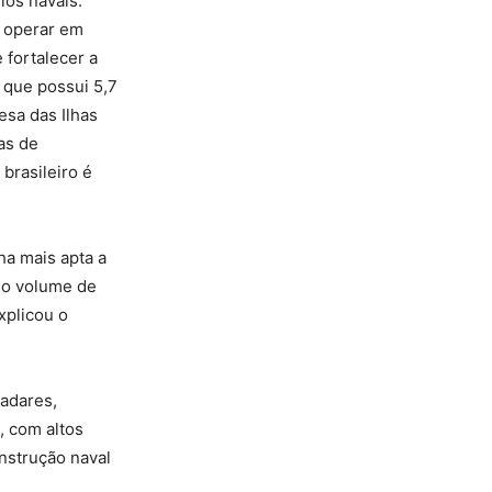
os navais.
e operar em
 fortalecer a
 que possui 5,7
esa das Ilhas
as de
brasileiro é
ha mais apta a
so volume de
xplicou o
radares,
, com altos
nstrução naval