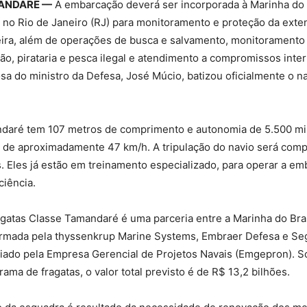
ANDARÉ —
A embarcação deverá ser incorporada à Marinha do 
a no Rio de Janeiro (RJ) para monitoramento e proteção da exte
leira, além de operações de busca e salvamento, monitoramento
ão, pirataria e pesca ilegal e atendimento a compromissos inter
a do ministro da Defesa, José Múcio, batizou oficialmente o n
ndaré tem 107 metros de comprimento e autonomia de 5.500 mil
 de aproximadamente 47 km/h. A tripulação do navio será comp
s. Eles já estão em treinamento especializado, para operar a e
ciência.
gatas Classe Tamandaré é uma parceria entre a Marinha do Bras
ormada pela thyssenkrup Marine Systems, Embraer Defesa e Se
ciado pela Empresa Gerencial de Projetos Navais (Emgepron).
ama de fragatas, o valor total previsto é de R$ 13,2 bilhões.