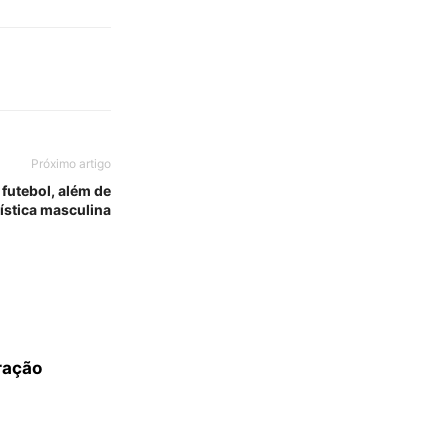
Próximo artigo
futebol, além de
tística masculina
ração