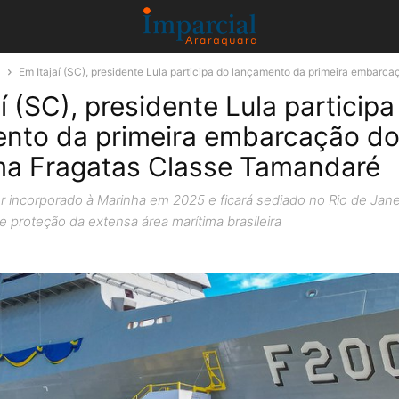
a
Em Itajaí (SC), presidente Lula participa do lançamento da primeira embarcaç
í (SC), presidente Lula participa
nto da primeira embarcação d
a Fragatas Classe Tamandaré
r incorporado à Marinha em 2025 e ficará sediado no Rio de Jane
 proteção da extensa área marítima brasileira