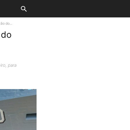
ão do...
 do
o
iro, para