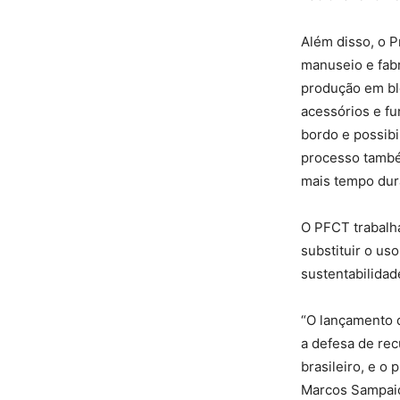
Além disso, o 
manuseio e fabr
produção em blo
acessórios e fu
bordo e possibi
processo també
mais tempo dur
O PFCT trabalha
substituir o us
sustentabilidad
“O lançamento d
a defesa de rec
brasileiro, e o
Marcos Sampaio