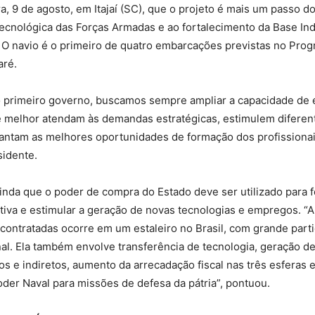
ra, 9 de agosto, em Itajaí (SC), que o projeto é mais um passo d
cnológica das Forças Armadas e ao fortalecimento da Base Ind
 O navio é o primeiro de quatro embarcações previstas no Pro
aré.
 primeiro governo, buscamos sempre ampliar a capacidade de 
e melhor atendam às demandas estratégicas, estimulem diferen
ntam as melhores oportunidades de formação dos profissionais
sidente.
inda que o poder de compra do Estado deve ser utilizado para f
tiva e estimular a geração de novas tecnologias e empregos. “
 contratadas ocorre em um estaleiro no Brasil, com grande part
nal. Ela também envolve transferência de tecnologia, geração de
s e indiretos, aumento da arrecadação fiscal nas três esferas 
der Naval para missões de defesa da pátria”, pontuou.