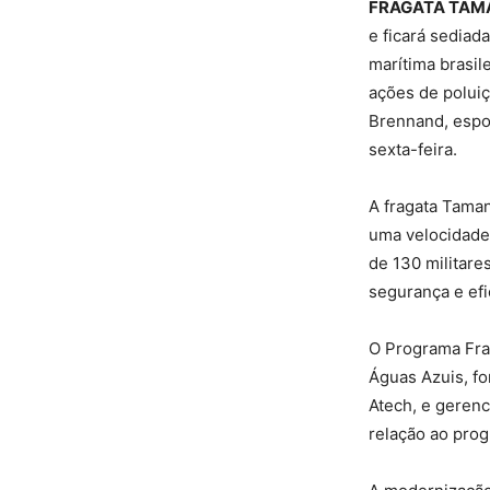
FRAGATA TAM
e ficará sediad
marítima brasi
ações de poluiç
Brennand, espos
sexta-feira.
A fragata Tama
uma velocidade
de 130 militare
segurança e efi
O Programa Fra
Águas Azuis, f
Atech, e geren
relação ao progr