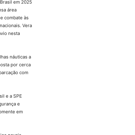
Brasil em 2025
nsa área
 e combate às
nacionais. Vera
avio nesta
has náuticas a
osta por cerca
mbarcação com
il e a SPE
gurança e
 Somente em