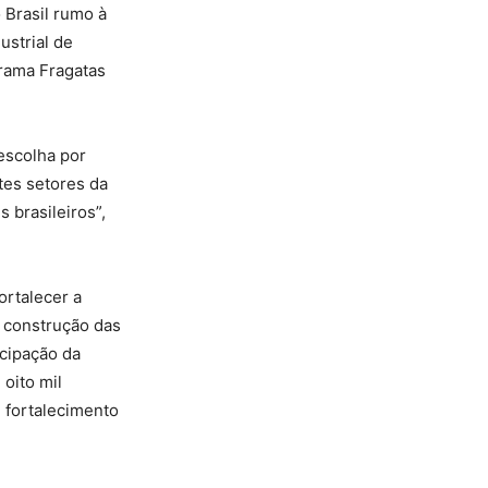
o Brasil rumo à
ustrial de
grama Fragatas
escolha por
tes setores da
 brasileiros”,
ortalecer a
A construção das
icipação da
 oito mil
e fortalecimento