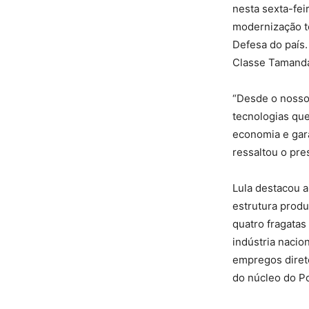
nesta sexta-fei
modernização te
Defesa do país.
Classe Tamand
“Desde o nosso
tecnologias qu
economia e gara
ressaltou o pre
Lula destacou a
estrutura produ
quatro fragatas
indústria nacio
empregos direto
do núcleo do Po