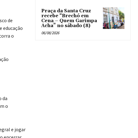
Praça da Santa Cruz
recebe “Brechó em
sco de
Cena – Quem Garimpa
Acha” no sábado (8)
de educação
06/08/2026
corra o
ação
o da
om o
egral e jogar
o encerrar,