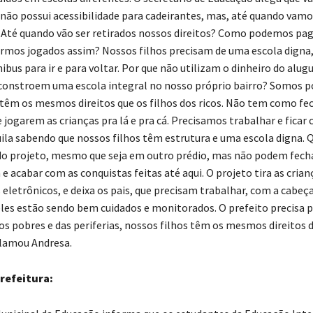
o não possui acessibilidade para cadeirantes, mas, até quando vamo
 Até quando vão ser retirados nossos direitos? Como podemos pag
rmos jogados assim? Nossos filhos precisam de uma escola digna,
bus para ir e para voltar. Por que não utilizam o dinheiro do alug
 constroem uma escola integral no nosso próprio bairro? Somos 
 têm os mesmos direitos que os filhos dos ricos. Não tem como f
 jogarem as crianças pra lá e pra cá. Precisamos trabalhar e ficar
ila sabendo que nossos filhos têm estrutura e uma escola digna.
o projeto, mesmo que seja em outro prédio, mas não podem fecha
e acabar com as conquistas feitas até aqui. O projeto tira as crian
eletrônicos, e deixa os pais, que precisam trabalhar, com a cabeça
les estão sendo bem cuidados e monitorados. O prefeito precisa pa
os pobres e das periferias, nossos filhos têm os mesmos direitos d
eclamou Andresa.
Prefeitura: