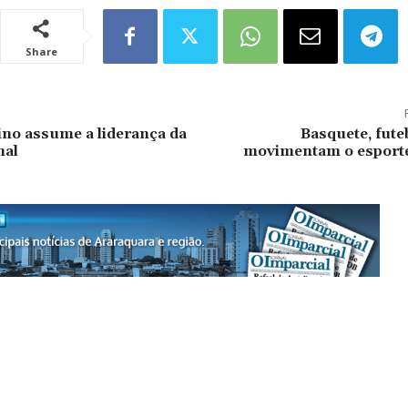
Share
ino assume a liderança da
Basquete, futeb
nal
movimentam o esporte