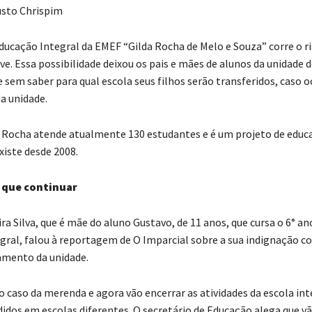
usto Chrispim
ducação Integral da EMEF “Gilda Rocha de Melo e Souza” corre o ri
ve. Essa possibilidade deixou os pais e mães de alunos da unidade 
 sem saber para qual escola seus filhos serão transferidos, caso o
a unidade.
a Rocha atende atualmente 130 estudantes e é um projeto de educ
xiste desde 2008.
 que continuar
ra Silva, que é mãe do aluno Gustavo, de 11 anos, que cursa o 6° an
gral, falou à reportagem de O Imparcial sobre a sua indignação c
amento da unidade.
o caso da merenda e agora vão encerrar as atividades da escola int
didos em escolas diferentes. O secretário de Educação alega que vã