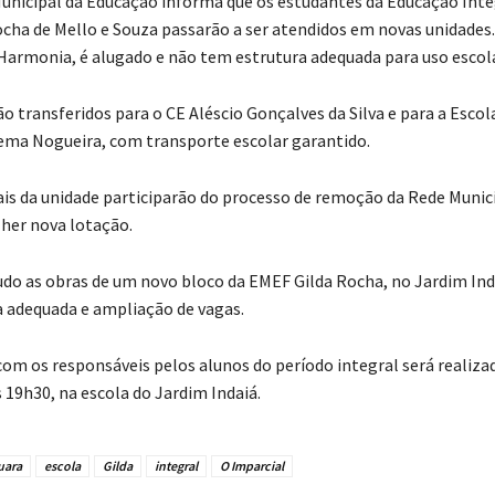
Municipal da Educação informa que os estudantes da Educação Inte
cha de Mello e Souza passarão a ser atendidos em novas unidades.
a Harmonia, é alugado e não tem estrutura adequada para uso escola
o transferidos para o CE Aléscio Gonçalves da Silva e para a Escol
ema Nogueira, com transporte escolar garantido.
ais da unidade participarão do processo de remoção da Rede Munici
her nova lotação.
do as obras de um novo bloco da EMEF Gilda Rocha, no Jardim Ind
a adequada e ampliação de vagas.
om os responsáveis pelos alunos do período integral será realizad
 19h30, na escola do Jardim Indaiá.
uara
escola
Gilda
integral
O Imparcial