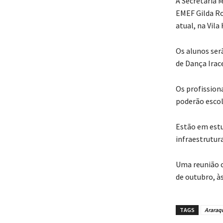
A Secretaria 
EMEF Gilda Ro
atual, na Vil
Os alunos serã
de Dança Irac
Os profission
poderão escol
Estão em estu
infraestrutur
Uma reunião c
de outubro, às
TAGS
Araraq