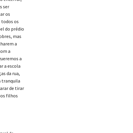
s ser
ar os
 todos os
uel do prédio
pobres, mas
echarem a
 com a
 Queremos a
r a escola
ças da rua,
 tranquila
rar de tirar
os filhos