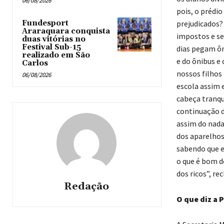
06/08/2026
pois, o prédi
Fundesport
prejudicados?
Araraquara conquista
impostos e se
duas vitórias no
Festival Sub-15
dias pegam ôni
realizado em São
e do ônibus e
Carlos
nossos filhos
06/08/2026
escola assim e
cabeça tranqu
continuação d
assim do nada 
dos aparelhos 
sabendo que e
o que é bom d
dos ricos”, r
Redação
O que diz a 