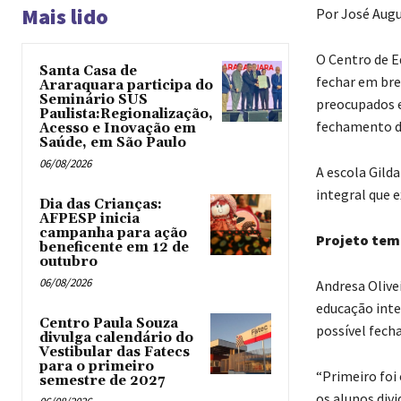
Mais lido
Por José Aug
O Centro de E
Santa Casa de
fechar em bre
Araraquara participa do
Seminário SUS
preocupados e
Paulista:Regionalização,
fechamento d
Acesso e Inovação em
Saúde, em São Paulo
06/08/2026
A escola Gild
integral que e
Dia das Crianças:
AFPESP inicia
campanha para ação
Projeto tem
beneficente em 12 de
outubro
06/08/2026
Andresa Olivei
educação inte
Centro Paula Souza
possível fech
divulga calendário do
Vestibular das Fatecs
para o primeiro
“Primeiro foi 
semestre de 2027
os alunos divi