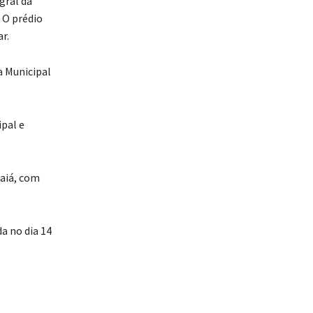
gral da
 O prédio
r.
a Municipal
pal e
aiá, com
a no dia 14