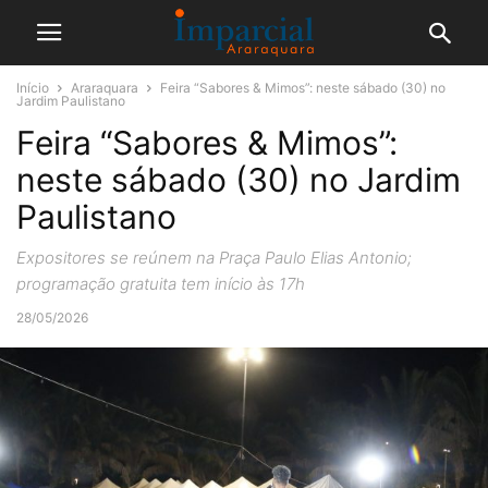
Início
Araraquara
Feira “Sabores & Mimos”: neste sábado (30) no
Jardim Paulistano
Feira “Sabores & Mimos”:
neste sábado (30) no Jardim
Paulistano
Expositores se reúnem na Praça Paulo Elias Antonio;
programação gratuita tem início às 17h
28/05/2026