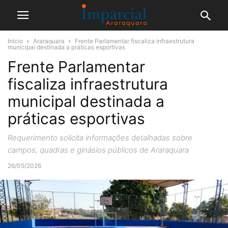
Início
Araraquara
Frente Parlamentar fiscaliza infraestrutura
municipal destinada a práticas esportivas
Frente Parlamentar
fiscaliza infraestrutura
municipal destinada a
práticas esportivas
Requerimento solicita informações detalhadas sobre
campos, quadras e ginásios públicos de Araraquara
26/05/2026