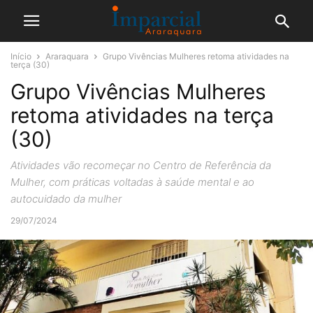
Início
Araraquara
Grupo Vivências Mulheres retoma atividades na
terça (30)
Grupo Vivências Mulheres
retoma atividades na terça
(30)
Atividades vão recomeçar no Centro de Referência da
Mulher, com práticas voltadas à saúde mental e ao
autocuidado da mulher
29/07/2024