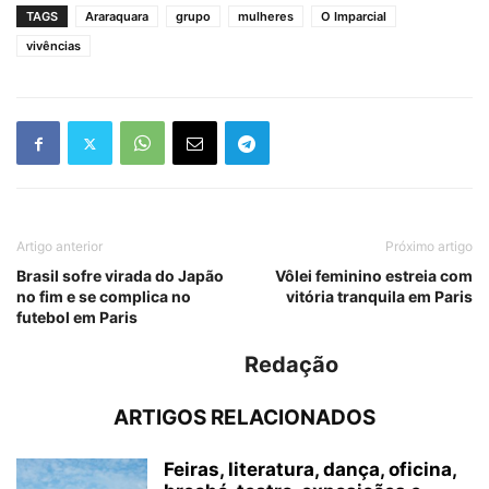
TAGS
Araraquara
grupo
mulheres
O Imparcial
vivências
Artigo anterior
Próximo artigo
Brasil sofre virada do Japão
Vôlei feminino estreia com
no fim e se complica no
vitória tranquila em Paris
futebol em Paris
Redação
ARTIGOS RELACIONADOS
Feiras, literatura, dança, oficina,