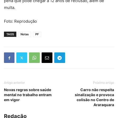
pena que pode chegar a 12 anos de reclusão, além de
multa.
Foto: Reprodução
TAGS
Notas
PF
Artigo anterior
Próximo artigo
Novas regras sobre saúde
Carro não respeita
mental no trabalho entram
sinalização e provoca
em vigor
colisão no Centro de
Araraquara
Redação