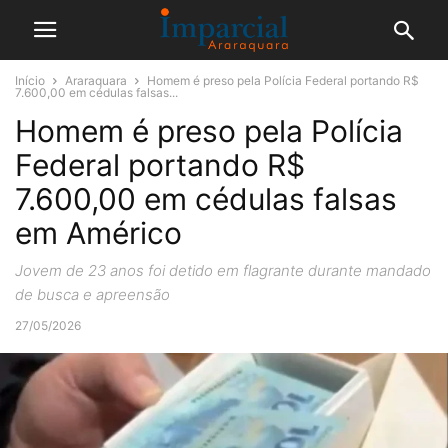
Início
Araraquara
Homem é preso pela Polícia Federal portando R$
7.600,00 em cédulas falsas...
Homem é preso pela Polícia
Federal portando R$
7.600,00 em cédulas falsas
em Américo
Jovem de 23 anos foi detido em flagrante durante mandado
de busca e apreensão
27/05/2026