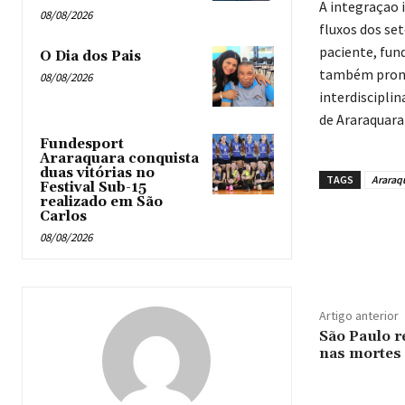
A integraçao 
08/08/2026
fluxos dos se
paciente, fun
O Dia dos Pais
também promov
08/08/2026
interdiscipli
de Araraquara 
Fundesport
Araraquara conquista
duas vitórias no
TAGS
Araraq
Festival Sub-15
realizado em São
Carlos
08/08/2026
Artigo anterior
São Paulo r
nas mortes 