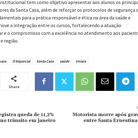
institucional tem como objetivo apresentar aos alunos os principa
tores da Santa Casa, além de reforçar os protocolos de segurança 
damentais para a prática responsável e ética na área da saúde e
e a integração entre os cursos, fortalecendo a atuação
nar e o compromisso com a excelência no atendimento aos pacient
e região.
uara
O Imparcial
Santa Casa
saúde
Uniara
Share
egistra queda de 11,2%
Motorista morre após grav
no trânsito em janeiro
entre Santa Ernestina