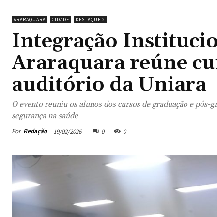
ARARAQUARA
CIDADE
DESTAQUE 2
Integração Instituci
Araraquara reúne cur
auditório da Uniara
O evento reuniu os alunos dos cursos de graduação e pós-gra
segurança na saúde
Por
Redação
19/02/2026
0
0