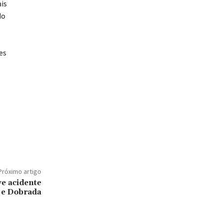
is
do
es
Próximo artigo
e acidente
 e Dobrada