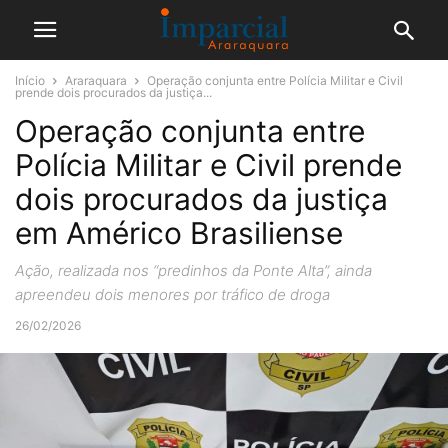
Início
Araraquara
Operação conjunta entre Polícia Militar e Civil
prende dois procurados da justiça...
Operação conjunta entre
Polícia Militar e Civil prende
dois procurados da justiça
em Américo Brasiliense
Ação, realizada nos “predinhos da Ponte Alta”, ainda
apreendeu dois menores por tráfico de droga
26/02/2026