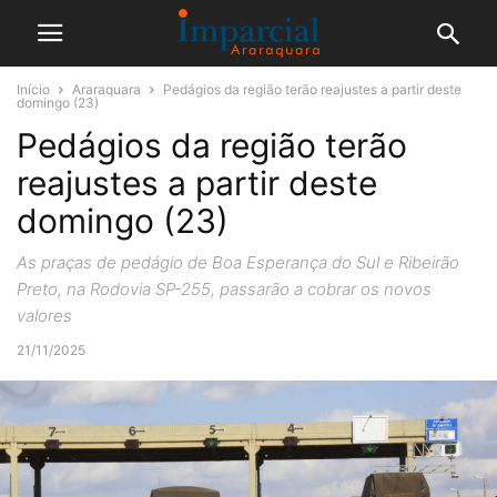
Início
Araraquara
Pedágios da região terão reajustes a partir deste
domingo (23)
Pedágios da região terão
reajustes a partir deste
domingo (23)
As praças de pedágio de Boa Esperança do Sul e Ribeirão
Preto, na Rodovia SP-255, passarão a cobrar os novos
valores
21/11/2025