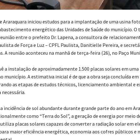
de Araraquara iniciou estudos para a implantação de uma usina fot
abastecimento energético das Unidades de Saúde do município. O 
reunião entre o prefeito Dr. Lapena, a consultora de relacionamen
ista de Força e Luz – CPFL Paulista, Danitielle Pereira, e secretá
as. A reunião aconteceu na manhã de terça-feira (26), no Paço Muni
vê a instalação de aproximadamente 1.500 placas solares em uma
 município. A estimativa inicial é de que a obra seja concluída em 
rando as etapas de estudos técnicos, licenciamento ambiental e 
 necessária.
a incidência de sol abundante durante grande parte do ano em Ar
ionalmente como “Terra do Sol”, a geração de energia por meio d
utiliza placas solares capazes de converter a radiação solar em el
para maior eficiência energética, economia aos cofres públicos e
ental.