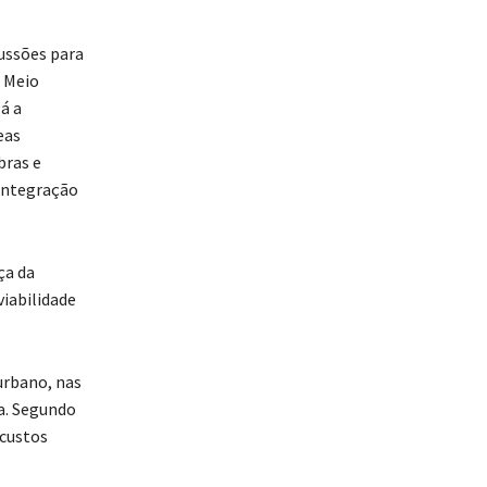
cussões para
e Meio
á a
eas
bras e
 integração
ça da
viabilidade
urbano, nas
a. Segundo
 custos