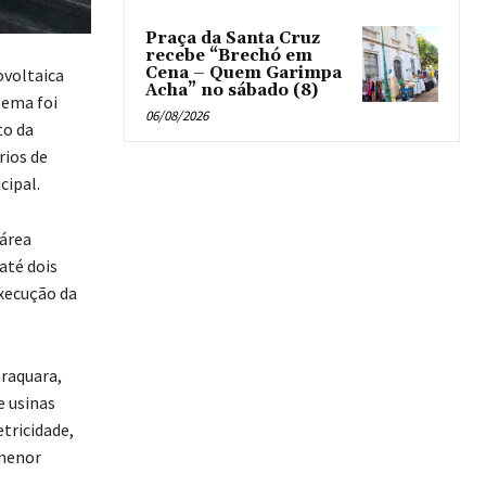
Praça da Santa Cruz
recebe “Brechó em
Cena – Quem Garimpa
ovoltaica
Acha” no sábado (8)
tema foi
06/08/2026
to da
rios de
cipal.
 área
até dois
execução da
araquara,
e usinas
etricidade,
 menor