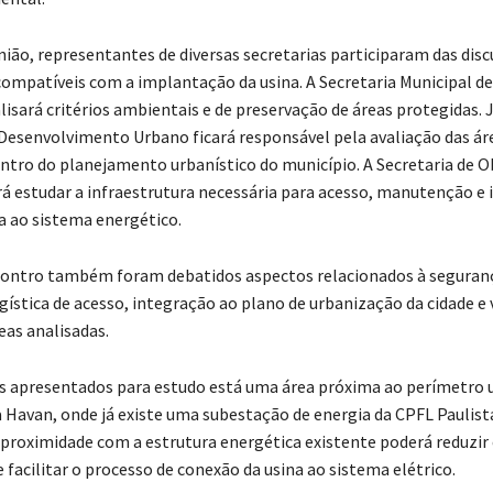
nião, representantes de diversas secretarias participaram das dis
 compatíveis com a implantação da usina. A Secretaria Municipal d
isará critérios ambientais e de preservação de áreas protegidas. J
 Desenvolvimento Urbano ficará responsável pela avaliação das ár
entro do planejamento urbanístico do município. A Secretaria de O
rá estudar a infraestrutura necessária para acesso, manutenção e
na ao sistema energético.
contro também foram debatidos aspectos relacionados à seguran
gística de acesso, integração ao plano de urbanização da cidade e 
eas analisadas.
is apresentados para estudo está uma área próxima ao perímetro 
 Havan, onde já existe uma subestação de energia da CPFL Paulist
a proximidade com a estrutura energética existente poderá reduzir
 facilitar o processo de conexão da usina ao sistema elétrico.