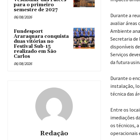
para o primeiro
semestre de 2027
Durante a reu
06/08/2026
avaliar áreas
Ambiente anal
Fundesport
Araraquara conquista
Secretaria de
duas vitórias no
Festival Sub-15
disponíveis d
realizado em São
Serviços deve
Carlos
da futura usi
06/08/2026
Durante o en
instalação, lo
técnica das ár
Entre os loca
imediações da
os técnicos, 
Redação
operacionais e