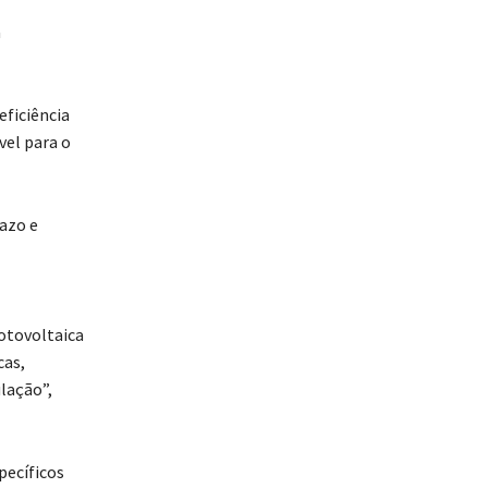
a
eficiência
vel para o
azo e
otovoltaica
cas,
lação”,
pecíficos