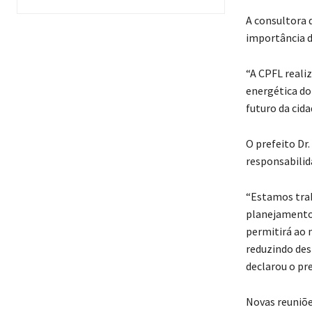
A consultora 
importância d
“A CPFL reali
energética do
futuro da cida
O prefeito Dr
responsabilid
“Estamos trab
planejamento 
permitirá ao 
reduzindo des
declarou o pre
Novas reuniõe