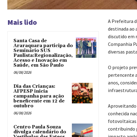
Mais lido
A Prefeitura 
destinada ao 
discutido em 
Santa Casa de
Companhia Paul
Araraquara participa do
Seminário SUS
diversas past
Paulista:Regionalização,
Acesso e Inovação em
Saúde, em São Paulo
O projeto pre
06/08/2026
pertencente ao
anos, conside
Dia das Crianças:
infraestrutura
AFPESP inicia
campanha para ação
beneficente em 12 de
Aproveitando 
outubro
06/08/2026
conhecida nac
fotovoltaicas 
Centro Paula Souza
contribuindo 
divulga calendário do
impacto ambi
Vestibular das Fatecs