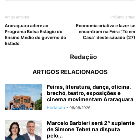
Artigo anterior
Próximo artigo
Araraquara adere ao
Economia criativa e lazer se
Programa Bolsa Estágio do
encontram na Feira “Tô em
Ensino Médio do governo do
Casa” deste sábado (27)
Estado
Redação
ARTIGOS RELACIONADOS
Feiras, literatura, dança, oficina,
brechó, teatro, exposições e
cinema movimentam Araraquara
Redação
-
08/08/2026
Marcelo Barbieri será 2º suplente
de Simone Tebet na disputa
pelo...