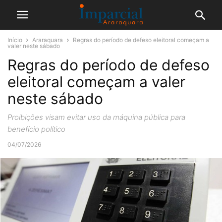
Início
Araraquara
Regras do período de defeso eleitoral começam a
valer neste sábado
Regras do período de defeso
eleitoral começam a valer
neste sábado
Proibições visam evitar uso da máquina pública para
benefício político
04/07/2026