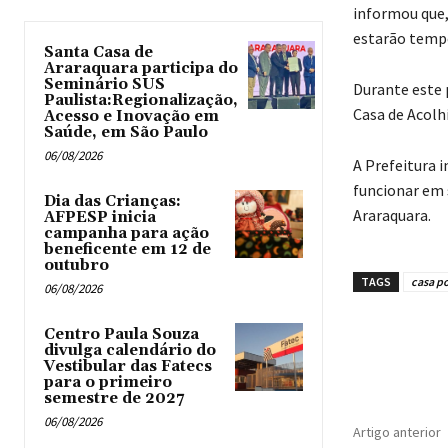
informou que,
estarão tempo
Santa Casa de
Araraquara participa do
Seminário SUS
Durante este 
Paulista:Regionalização,
Casa de Acolhi
Acesso e Inovação em
Saúde, em São Paulo
06/08/2026
A Prefeitura i
funcionar em 
Dia das Crianças:
Araraquara.
AFPESP inicia
campanha para ação
beneficente em 12 de
outubro
TAGS
casa p
06/08/2026
Centro Paula Souza
divulga calendário do
Vestibular das Fatecs
para o primeiro
semestre de 2027
06/08/2026
Artigo anterior