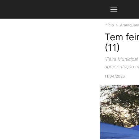
Início
Araraquar
Tem fei
(11)
“Feira Municipal
apresentação m
11/04/2026