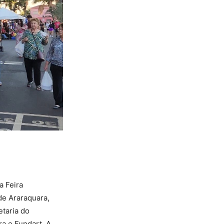
a Feira
de Araraquara,
taria do
ra e Fundart. A