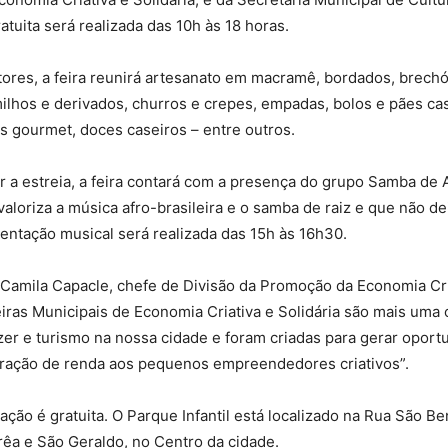
tuita será realizada das 10h às 18 horas.
ores, a feira reunirá artesanato em macramê, bordados, brechó
ilhos e derivados, churros e crepes, empadas, bolos e pães cas
s gourmet, doces caseiros – entre outros.
 a estreia, a feira contará com a presença do grupo Samba de
valoriza a música afro-brasileira e o samba de raiz e que não d
entação musical será realizada das 15h às 16h30.
Camila Capacle, chefe de Divisão da Promoção da Economia Cri
Feiras Municipais de Economia Criativa e Solidária são mais uma
zer e turismo na nossa cidade e foram criadas para gerar oport
eração de renda aos pequenos empreendedores criativos”.
ção é gratuita. O Parque Infantil está localizado na Rua São Ben
rêa e São Geraldo, no Centro da cidade.