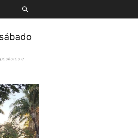
e sábado
xpositores e