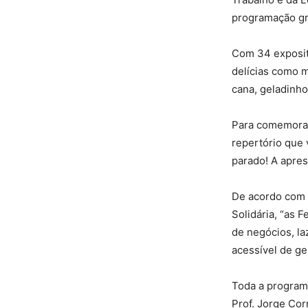
programação gra
Com 34 exposit
delícias como m
cana, geladinho
Para comemorar
repertório que 
parado! A apres
De acordo com 
Solidária, “as 
de negócios, la
acessível de g
Toda a programa
Prof. Jorge Cor