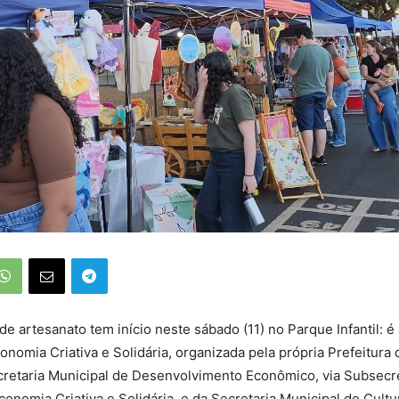
de artesanato tem início neste sábado (11) no Parque Infantil: é 
onomia Criativa e Solidária, organizada pela própria Prefeitura 
cretaria Municipal de Desenvolvimento Econômico, via Subsecre
conomia Criativa e Solidária, e da Secretaria Municipal de Cultu