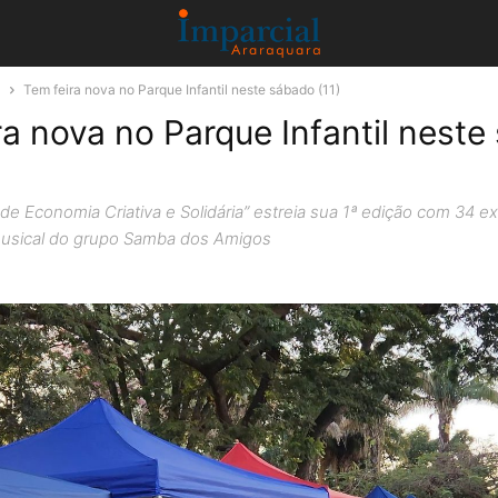
a
Tem feira nova no Parque Infantil neste sábado (11)
ra nova no Parque Infantil nest
 de Economia Criativa e Solidária” estreia sua 1ª edição com 34 e
usical do grupo Samba dos Amigos