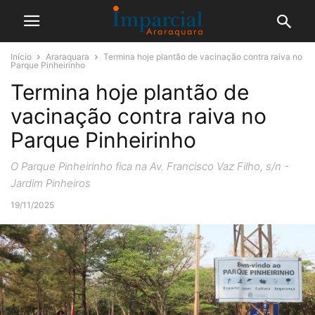
Início
Araraquara
Termina hoje plantão de vacinação contra raiva no
Parque Pinheirinho
Termina hoje plantão de
vacinação contra raiva no
Parque Pinheirinho
O Parque Pinheirinho fica na Av. Francisco Vaz Filho, s/n -
Jardim Pinheiros
19/11/2025