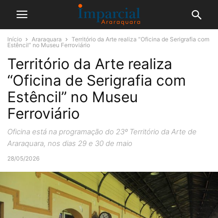
Início
Araraquara
Território da Arte realiza “Oficina de Serigrafia com
Estêncil” no Museu Ferroviário
Território da Arte realiza
“Oficina de Serigrafia com
Estêncil” no Museu
Ferroviário
Oficina está na programação do 23º Território da Arte de
Araraquara, nos dias 29 e 30 de maio
28/05/2026