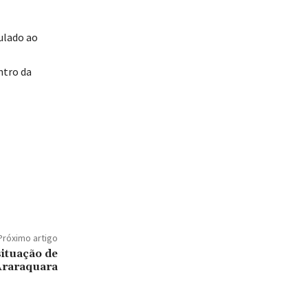
ulado ao
ntro da
Próximo artigo
situação de
raraquara