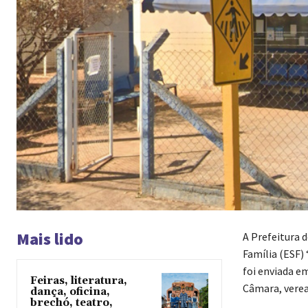
Mais lido
A Prefeitura 
Família (ESF)
foi enviada e
Feiras, literatura,
Câmara, verea
dança, oficina,
brechó, teatro,