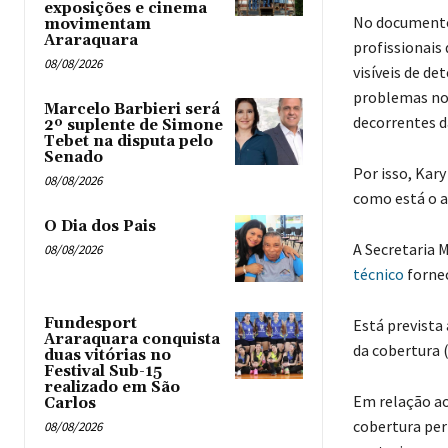
exposições e cinema
No documento,
movimentam
Araraquara
profissionais
08/08/2026
visíveis de de
problemas no 
Marcelo Barbieri será
decorrentes d
2º suplente de Simone
Tebet na disputa pelo
Senado
Por isso, Kary
08/08/2026
como está o 
O Dia dos Pais
A Secretaria 
08/08/2026
técnico
fornec
Fundesport
Está prevista
Araraquara conquista
da cobertura 
duas vitórias no
Festival Sub-15
realizado em São
Em relação ao
Carlos
cobertura per
08/08/2026