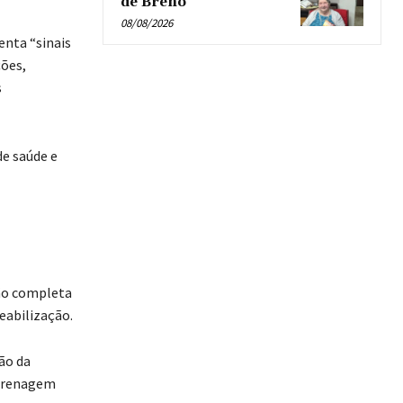
de Breno’
08/08/2026
enta “sinais
ções,
s
de saúde e
são completa
eabilização.
ão da
 drenagem