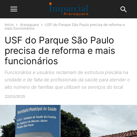
Início
Araraquara
USF do Parque São Paulo precisa de reforma e
mais funcionários
USF do Parque São Paulo
precisa de reforma e mais
funcionários
Funcionários e usuários reclamam de estrutura precária na
unidade e de falta de profissionais da saúde para atender o
alto número de famílias que utilizam os serviços do local
22/03/2025