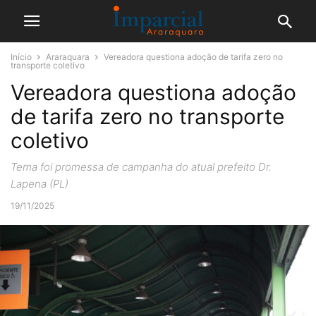
Início
Araraquara
Vereadora questiona adoção de tarifa zero no
transporte coletivo
Vereadora questiona adoção
de tarifa zero no transporte
coletivo
Tema foi promessa de campanha do atual prefeito Dr.
Lapena (PL)
19/11/2025