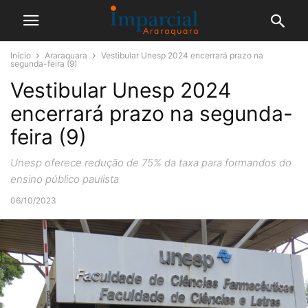
Início
Araraquara
Vestibular Unesp 2024 encerrará prazo na
segunda-feira (9)
Vestibular Unesp 2024
encerrará prazo na segunda-
feira (9)
Unesp oferece redução de 75% da taxa para formandos do
ensino público paulista
06/10/2023