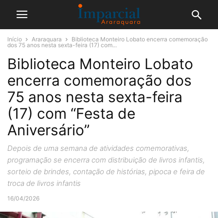
Início
Araraquara
Biblioteca Monteiro Lobato encerra comemoração
dos 75 anos nesta sexta-feira (17) com...
Biblioteca Monteiro Lobato
encerra comemoração dos
75 anos nesta sexta-feira
(17) com “Festa de
Aniversário”
Depois de uma semana de atividades comemorativas,
programação se encerra com distribuição de livros infantis,
sorteio de brindes, contação de histórias, pipoca e feira de
troca de livros infantis
16/04/2026