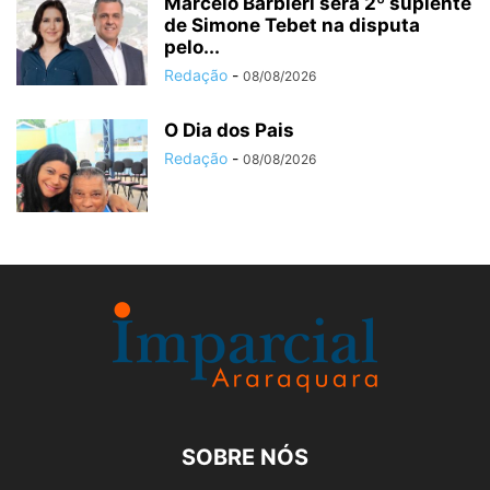
Marcelo Barbieri será 2º suplente
de Simone Tebet na disputa
pelo...
Redação
-
08/08/2026
O Dia dos Pais
Redação
-
08/08/2026
SOBRE NÓS