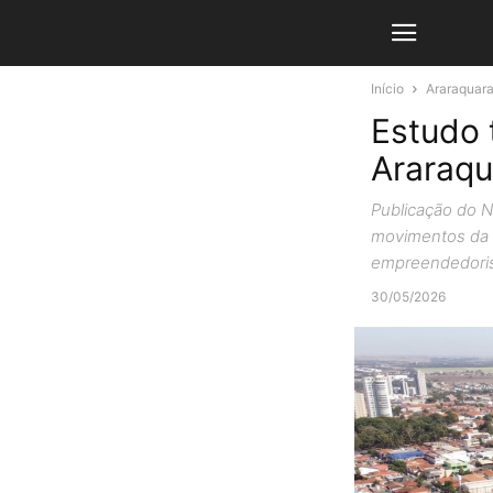
Início
Araraquar
Estudo 
Araraqu
Publicação do 
movimentos da e
empreendedor
30/05/2026