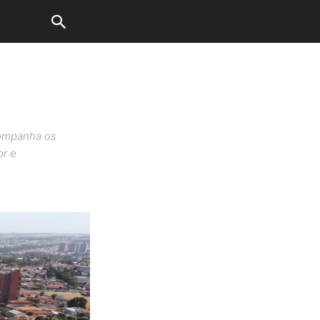
companha os
or e