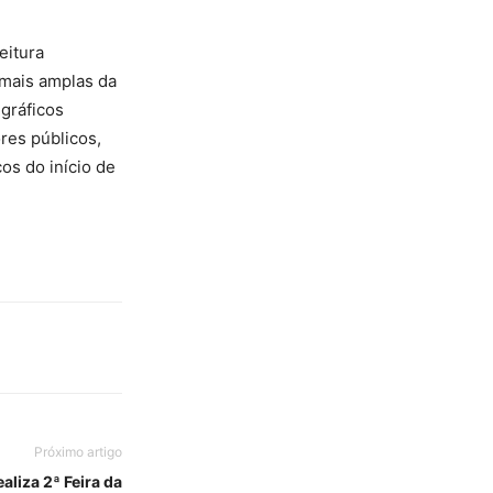
eitura
 mais amplas da
 gráficos
res públicos,
s do início de
Próximo artigo
aliza 2ª Feira da