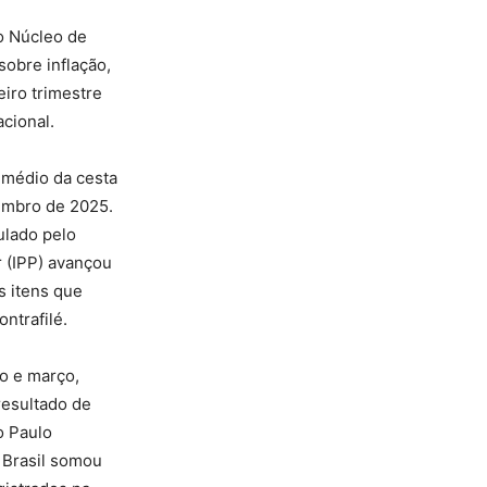
lo Núcleo de
obre inflação,
iro trimestre
cional.
 médio da cesta
zembro de 2025.
ulado pelo
r (IPP) avançou
s itens que
ntrafilé.
o e março,
resultado de
o Paulo
 Brasil somou