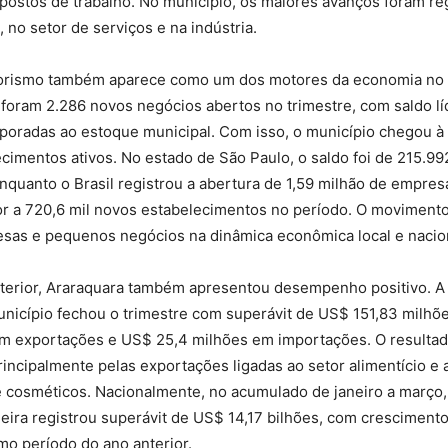
ostos de trabalho. No município, os maiores avanços foram re
, no setor de serviços e na indústria.
ismo também aparece como um dos motores da economia no in
foram 2.286 novos negócios abertos no trimestre, com saldo l
poradas ao estoque municipal. Com isso, o município chegou à
cimentos ativos. No estado de São Paulo, o saldo foi de 215.9
nquanto o Brasil registrou a abertura de 1,59 milhão de empres
or a 720,6 mil novos estabelecimentos no período. O movimento
sas e pequenos negócios na dinâmica econômica local e nacio
terior, Araraquara também apresentou desempenho positivo. A
unicípio fechou o trimestre com superávit de US$ 151,83 milh
em exportações e US$ 25,4 milhões em importações. O resultad
incipalmente pelas exportações ligadas ao setor alimentício 
 cosméticos. Nacionalmente, no acumulado de janeiro a março,
leira registrou superávit de US$ 14,17 bilhões, com crescimen
o período do ano anterior.