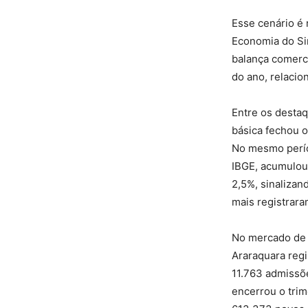
Esse cenário é 
Economia do Si
balança comerci
do ano, relaci
Entre os desta
básica fechou o
No mesmo períod
IBGE, acumulou 
2,5%, sinalizan
mais registrara
No mercado de 
Araraquara regi
11.763 admissõ
encerrou o trim