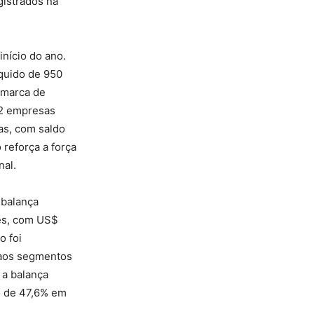
gistrados na
ício do ano.
íquido de 950
 marca de
92 empresas
as, com saldo
 reforça a força
nal.
 balança
ões, com US$
o foi
e aos segmentos
 a balança
to de 47,6% em