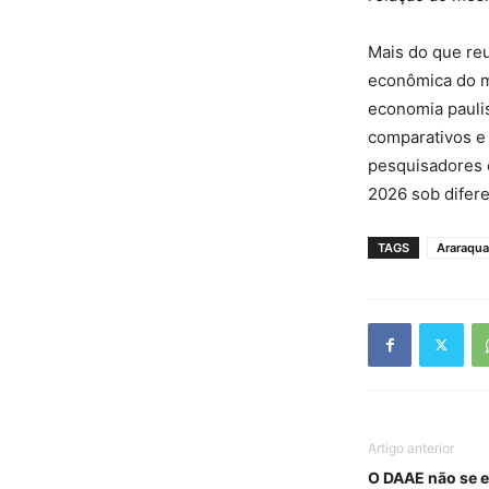
Mais do que reu
econômica do m
economia paulis
comparativos e 
pesquisadores 
2026 sob difere
TAGS
Araraqua
Artigo anterior
O DAAE não se e