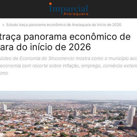
a
Estudo traça panorama econômico de Araraquara do início de 2026
traça panorama econômico de
ara do início de 2026
Núcleo de Economia do Sincomercio mostra como o município a
conomia com recorte sobre inflação, emprego, comércio exteri
ismo