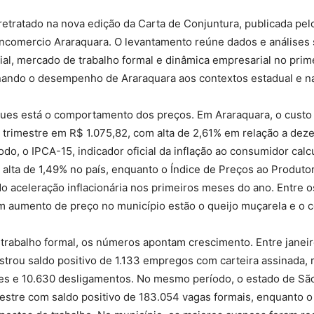
retratado na nova edição da Carta de Conjuntura, publicada pe
ncomercio Araraquara. O levantamento reúne dados e análises s
al, mercado de trabalho formal e dinâmica empresarial no prime
onando o desempenho de Araraquara aos contextos estadual e na
ques está o comportamento dos preços. Em Araraquara, o custo
 trimestre em R$ 1.075,82, com alta de 2,61% em relação a de
o, o IPCA-15, indicador oficial da inflação ao consumidor calc
alta de 1,49% no país, enquanto o Índice de Preços ao Produto
do aceleração inflacionária nos primeiros meses do ano. Entre o
m aumento de preço no município estão o queijo muçarela e o co
trabalho formal, os números apontam crescimento. Entre janeir
strou saldo positivo de 1.133 empregos com carteira assinada, 
es e 10.630 desligamentos. No mesmo período, o estado de Sã
estre com saldo positivo de 183.054 vagas formais, enquanto o