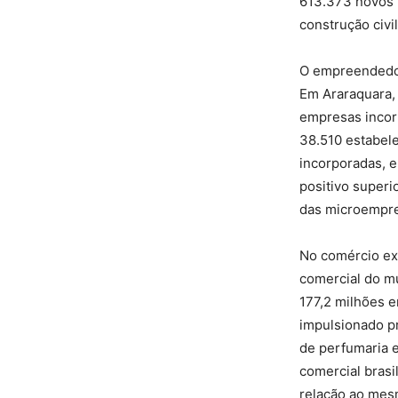
613.373 novos p
construção civil
O empreendedor
Em Araraquara, 
empresas incor
38.510 estabele
incorporadas, e
positivo superi
das microempre
No comércio ex
comercial do m
177,2 milhões 
impulsionado pr
de perfumaria e
comercial brasi
relação ao mesm