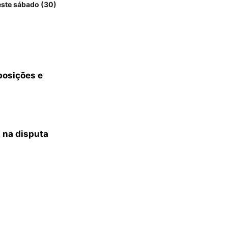
ste sábado (30)
xposições e
 na disputa