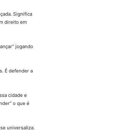
rçada. Significa
m direito em
vançar” jogando
s. É defender a
ssa cidade e
nder” o que é
se universaliza.