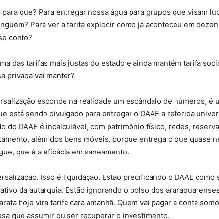
 para que? Para entregar nossa água para grupos que visam lu
inguém? Para ver a tarifa explodir como já aconteceu em dezen
se conto?
a das tarifas mais justas do estado e ainda mantém tarifa soci
a privada vai manter?
rsalização esconde na realidade um escândalo de números, é u
que está sendo divulgado para entregar o DAAE a referida univer
o do DAAE é incalculável, com patrimônio físico, redes, reserva
atamento, além dos bens móveis, porque entrega o que quase 
gue, que é a eficácia em saneamento.
ersalização. Isso é liquidação. Estão precificando o DAAE como 
ativo da autarquia. Estão ignorando o bolso dos araraquarense
arata hoje vira tarifa cara amanhã. Quem vai pagar a conta som
sa que assumir quiser recuperar o investimento.