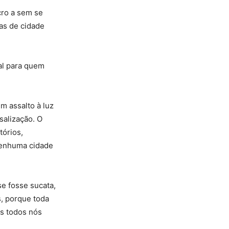
cro a sem se
as de cidade
al para quem
m assalto à luz
salização. O
tórios,
nenhuma cidade
se fosse sucata,
s, porque toda
os todos nós