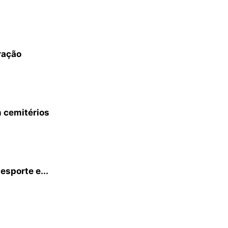
ração
 cemitérios
esporte e...