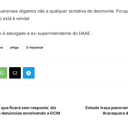
uarenses digamos não a qualquer tentativa de desmonte. Porque
o está à venda!
 é advogado e ex-superintendente do DAAE.
ra
artigo
O Imparcial
a que ficará sem resposta’, diz
Estudo traça panora
re denúncias envolvendo a GCM
Araraquara d