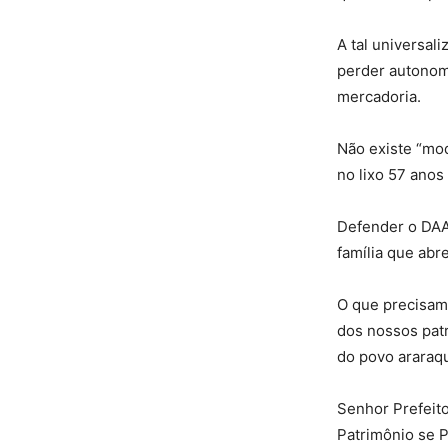
A tal universali
perder autonomi
mercadoria.
Não existe “mod
no lixo 57 anos
Defender o DAAE
família que abre
O que precisam
dos nossos pat
do povo araraq
Senhor Prefeito
Patrimônio se