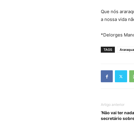
Que nós araraq
a nossa vida nã
*Delorges Mano
TAGS
Araraqua
Artigo anterior
‘Não vai ter nad
secretário sob