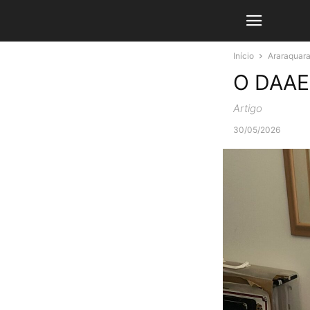
Início
Araraquar
O DAAE 
Artigo
30/05/2026