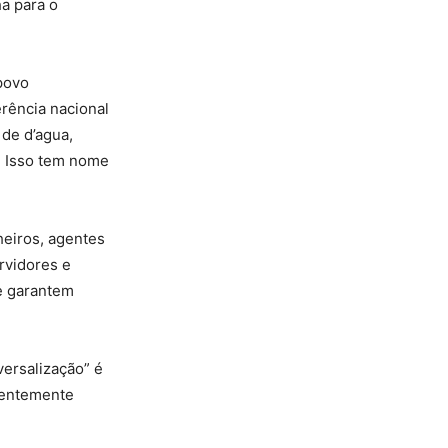
ha para o
povo
rência nacional
de d’agua,
. Isso tem nome
heiros, agentes
ervidores e
e garantem
versalização” é
ecentemente