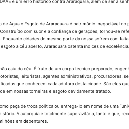
 DAAE é um erro histórico contra Araraquara, além de ser a sen
 de Água e Esgoto de Araraquara é patrimônio inegociável do 
Construído com suor e a confiança de gerações, tornou-se refe
 Enquanto cidades do mesmo porte da nossa sofrem com falta 
esgoto a céu aberto, Araraquara ostenta índices de excelência
 não caiu do céu. É fruto de um corpo técnico preparado, engen
otoristas, leituristas, agentes administrativos, procuradores, s
lificados que conhecem cada adutora desta cidade. São eles qu
ade em nossas torneiras e esgoto devidamente tratado.
omo peça de troca política ou entrega-lo em nome de uma “uni
história. A autarquia é totalmente superavitária, tanto é que, r
 milhões em debentures.