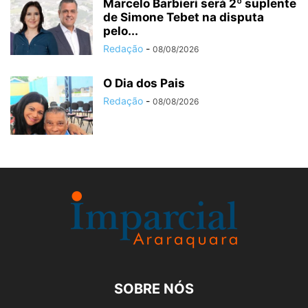
Marcelo Barbieri será 2º suplente
de Simone Tebet na disputa
pelo...
Redação
-
08/08/2026
O Dia dos Pais
Redação
-
08/08/2026
SOBRE NÓS