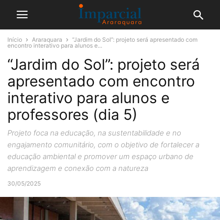
Início
Araraquara
“Jardim do Sol”: projeto será apresentado com
encontro interativo para alunos e...
“Jardim do Sol”: projeto será
apresentado com encontro
interativo para alunos e
professores (dia 5)
Projeto foca na educação, na sustentabilidade e no
engajamento comunitário, com o objetivo de fortalecer a
educação ambiental e promover um espaço urbano de
aprendizagem e conexão com a natureza
30/05/2025