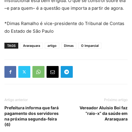
institucional está bem erigida. O que se constrói sobre ela
–e para quem– é a questão que importa a partir de agora.
*Dimas Ramalho é vice-presidente do Tribunal de Contas
do Estado de São Paulo
TAGS
Araraquara
artigo
Dimas
O Imparcial
Artigo anterior
Próximo artigo
Prefeitura informa que fará
Vereador Aluísio Boi faz
pagamento dos servidores
“raio-x” da saúde em
na próxima segunda-feira
Araraquara
(6)