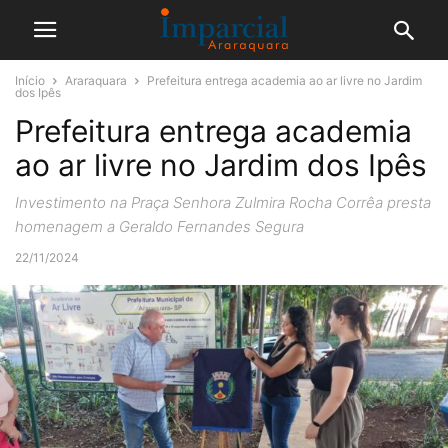
Início
Araraquara
Prefeitura entrega academia ao ar livre no Jardim
dos Ipês
Prefeitura entrega academia
ao ar livre no Jardim dos Ipês
Investimento na Praça Senhora Zulmira Rocha Corrêa presta
homenagem a Geraldo Fernandes Segura
22/11/2024