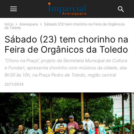
Início
Araraquara
Sábado (23) tem chorinho na Feira de Orgânicos
da Toledo
Sábado (23) tem chorinho na
Feira de Orgânicos da Toledo
“Choro na Praça”, projeto da Secretaria Municipal de Cultura
e Fundart, apresenta chorinho com músicos da cidade, das
8h30 às 10h, na Praça Pedro de Toledo, região central
22/11/2024