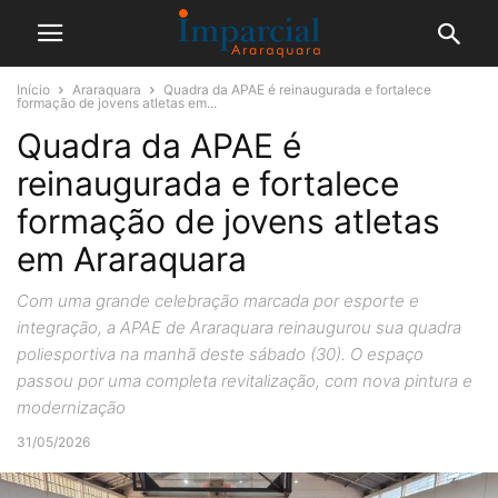
Início
Araraquara
Quadra da APAE é reinaugurada e fortalece
formação de jovens atletas em...
Quadra da APAE é
reinaugurada e fortalece
formação de jovens atletas
em Araraquara
Com uma grande celebração marcada por esporte e
integração, a APAE de Araraquara reinaugurou sua quadra
poliesportiva na manhã deste sábado (30). O espaço
passou por uma completa revitalização, com nova pintura e
modernização
31/05/2026