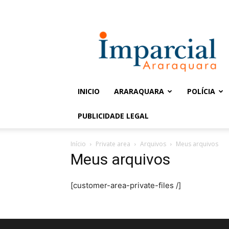
Entrar / Cadastrar
Jornal
Imparcial
INICIO
ARARAQUARA
POLÍCIA
PUBLICIDADE LEGAL
Início
Private area
Arquivos
Meus arquivos
Meus arquivos
[customer-area-private-files /]